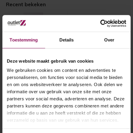
Recent bekeken
Toestemming
Details
Over
Deze website maakt gebruik van cookies
Skantrae binnendeur SKS
We gebruiken cookies om content en advertenties te
3265 78x211,5
personaliseren, om functies voor social media te bieden
en om ons websiteverkeer te analyseren. Ook delen we
Skantrae binnendeur SKS 3265
informatie over uw gebruik van onze site met onze
78x211,5
partners voor social media, adverteren en analyse. Deze
Opdek rechtsdraaiend
A-Grade
partners kunnen deze gegevens combineren met andere
€ 140,-
informatie die u aan ze heeft verstrekt of die ze hebben
verzameld op basis van uw gebruik van hun services.