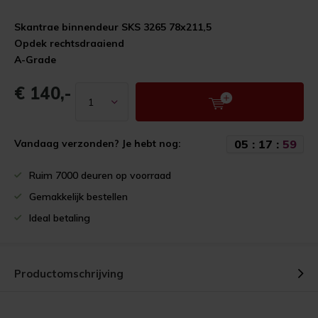
Skantrae binnendeur SKS 3265 78x211,5
Opdek rechtsdraaiend
A-Grade
€ 140,-
0
5
:
1
7
:
5
9
Vandaag verzonden? Je hebt nog:
Ruim 7000 deuren op voorraad
Gemakkelijk bestellen
Ideal betaling
Productomschrijving