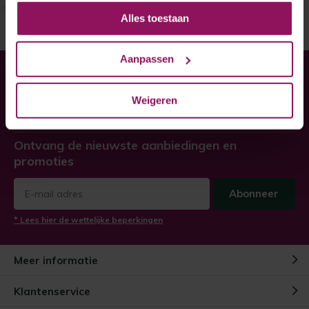
Alles toestaan
Aanpassen
Heeft u hulp nodig bij uw
bestelling?
Weigeren
Twijfel niet, neem contact met ons op!
Ontvang de nieuwste aanbiedingen en
promoties
Abonneer
* Lees hier de wettelijke beperkingen
Meer informatie
Klantenservice