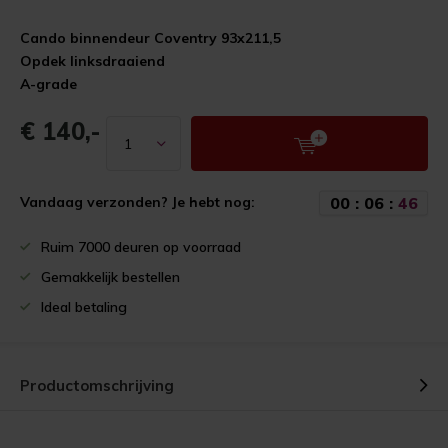
Cando binnendeur Coventry 93x211,5
Opdek linksdraaiend
A-grade
€ 140,-
0
0
:
0
6
:
4
5
Vandaag verzonden? Je hebt nog:
Ruim 7000 deuren op voorraad
Gemakkelijk bestellen
Ideal betaling
Productomschrijving