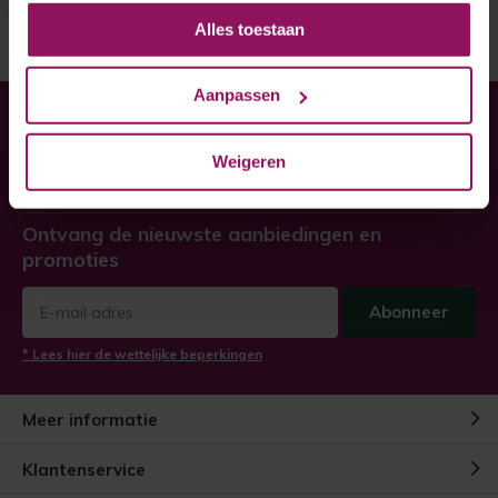
Alles toestaan
Aanpassen
Heeft u hulp nodig bij uw
bestelling?
Weigeren
Twijfel niet, neem contact met ons op!
Ontvang de nieuwste aanbiedingen en
promoties
Abonneer
* Lees hier de wettelijke beperkingen
Meer informatie
Klantenservice