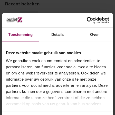
Recent bekeken
Toestemming
Details
Over
Deze website maakt gebruik van cookies
Cando binnendeur
We gebruiken cookies om content en advertenties te
Coventry 93x211,5
personaliseren, om functies voor social media te bieden
en om ons websiteverkeer te analyseren. Ook delen we
Cando binnendeur Coventry
informatie over uw gebruik van onze site met onze
93x211,5
partners voor social media, adverteren en analyse. Deze
Opdek linksdraaiend
A-grade
partners kunnen deze gegevens combineren met andere
€ 140,-
informatie die u aan ze heeft verstrekt of die ze hebben
verzameld op basis van uw gebruik van hun services.