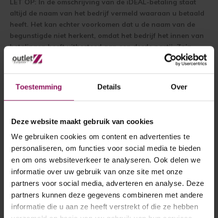
LET OP: In de omschrijving van de iDEAL-betaling staat
altijd de naam van het bedrijf vermeld waaraan u betaald
heeft. Het kan echter voorkomen dat u de naam van de
begunstigde niet herkent, omdat het bedrijf het innen van
betalingen heeft uitbesteed aan een derde partij. Zo’n
partij wordt ook wel een
Collecterende Payment Service
Provider (CPSP)
genoemd. De naam van de CPSP staat
dan ook (als eerste) op uw
rekeningoverzicht
vermeld.
Toestemming
Details
Over
Voor u maakt dat geen verschil. Uw betaling komt via de
CPSP bij het bedrijf waar u aan wilt betalen terecht.
Deze website maakt gebruik van cookies
iDEAL biedt u een aantal voordelen ten
opzichte van andere online
We gebruiken cookies om content en advertenties te
betaalmethoden:
personaliseren, om functies voor social media te bieden
en om ons websiteverkeer te analyseren. Ook delen we
U hoeft zich niet te registreren. U kunt iDEAL
informatie over uw gebruik van onze site met onze
gebruiken als u bankiert bij een van de
deelnemende
partners voor social media, adverteren en analyse. Deze
banken
.
partners kunnen deze gegevens combineren met andere
Het is veilig, want u betaalt in de omgeving van uw
informatie die u aan ze heeft verstrekt of die ze hebben
bank.