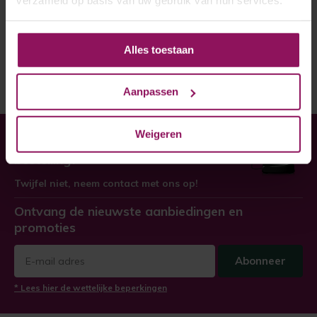
verzameld op basis van uw gebruik van hun services.
iDEAL is gemakkelijk omdat alle betaalgegevens
voor u worden ingevuld. Ook weet u direct of de
betaling geslaagd is.
Alles toestaan
U houdt controle op en overzicht van uw saldo. De
iDEAL-betaling is meteen zichtbaar op uw
rekeningoverzicht.
Aanpassen
Weigeren
Heeft u hulp nodig bij uw
bestelling?
Twijfel niet, neem contact met ons op!
Ontvang de nieuwste aanbiedingen en
promoties
Abonneer
* Lees hier de wettelijke beperkingen