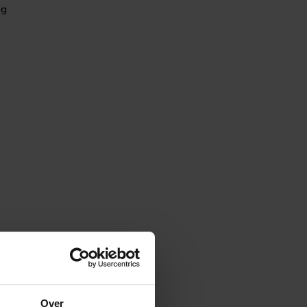
ng
Over