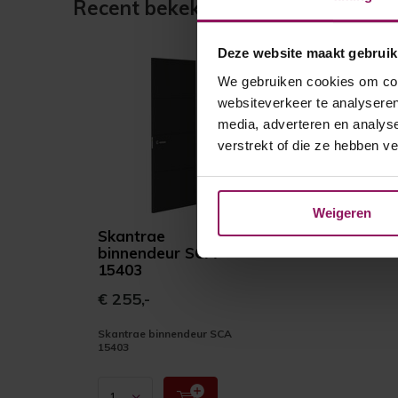
Recent bekeken
Deze website maakt gebruik
We gebruiken cookies om cont
websiteverkeer te analyseren
media, adverteren en analys
verstrekt of die ze hebben v
Weigeren
Skantrae
binnendeur SCA
15403
€ 255,-
Skantrae binnendeur SCA
15403