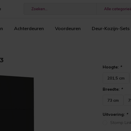
e
Alle categorie
en
Achterdeuren
Voordeuren
Deur-Kozijn-Sets
3
Hoogte:
*
201,5 cm
Breedte:
*
73 cm
7
Uitvoering:
*
Stomp Lin