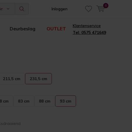
0
ën
Inloggen
Klantenservice
Deurbeslag
OUTLET
Tel: 0575 471649
211,5 cm
231,5 cm
8 cm
83 cm
88 cm
93 cm
ksdraaiend