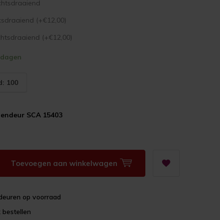
htsdraaiend
ksdraaiend (+€12,00)
htsdraaiend (+€12,00)
kdagen
: 100
nendeur SCA 15403
Toevoegen aan winkelwagen
deuren op voorraad
 bestellen