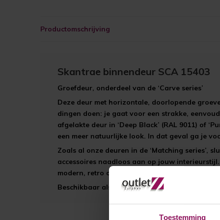
Productomschrijving
Skantrae binnendeur SCA 15403
Groefdeur, onderdeel van de ‘Carve series’
Deze deur met horizontale, doorlopende groeven
dingen doen: je gaat voor een strakke, eenvoudi
afgelakte deur in ‘Deep Black’ (RAL 9011) of ‘Pu
een meer natuurlijke look. In dat geval ga je vo
Zoals al onze deuren in de ‘Matching series’, sl
accessoires naadloos aan op jouw interieurstijl. 
modern, retro of een andere stijl.
Beschikbaar als opdekdeur, stompe deur of sch
Toestemming