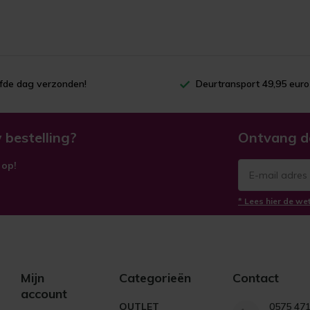
lfde dag verzonden!
Deurtransport 49,95 euro
 bestelling?
Ontvang d
 op!
* Lees hier de we
Mijn
Categorieën
Contact
account
OUTLET
0575 47