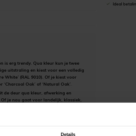
Ideal betali
 is erg trendy. Qua kleur kun je twee
ge uitstraling en kiest voor een volledig
re White’ (RAL 9010). Of je kiest voor
or ‘Charcoal Oak’ of ‘Natural Oak’.
uit de deur qua kleur, afwerking en
Of je nou gaat voor landelijk, klassiek,
uifdeur.
Details