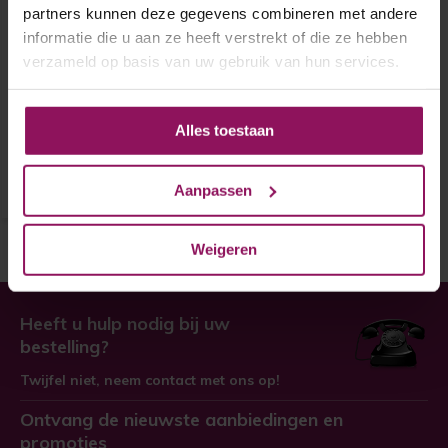
partners kunnen deze gegevens combineren met andere
Austria binnendeur
informatie die u aan ze heeft verstrekt of die ze hebben
Balance Tulsa
verzameld op basis van uw gebruik van hun services.
Austria binnendeur Balance
Tulsa
Alles toestaan
€ 338,-
Aanpassen
Weigeren
Heeft u hulp nodig bij uw
bestelling?
Twijfel niet, neem contact met ons op!
Ontvang de nieuwste aanbiedingen en
promoties