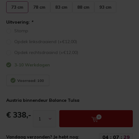
73 cm
78 cm
83 cm
88 cm
93 cm
Uitvoering:
*
Stomp
Opdek linksdraaiend (+€12,00)
Opdek rechtsdraaind (+€12,00)
3-10 Werkdagen
Voorraad: 100
Austria binnendeur Balance Tulsa
€ 338,-
0
4
:
0
7
:
2
9
Vandaag verzonden? Je hebt nog: