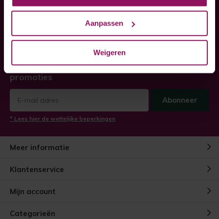
Heeft u hulp nodig bij uw
Aanpassen
bestelling?
Twijfel niet, neem contact met ons op!
Weigeren
Ontvang de nieuwste aanbiedingen en
promoties
Abonneer
* Lees hier de wettelijke beperkingen
Meer informatie
Klantenservice
Mijn account
Categorieën