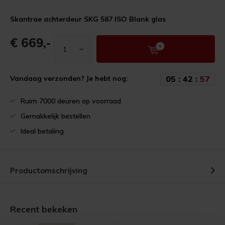
Skantrae achterdeur SKG 587 ISO Blank glas
€ 669,-
0
5
:
4
2
:
5
7
Vandaag verzonden? Je hebt nog:
Ruim 7000 deuren op voorraad
Gemakkelijk bestellen
Ideal betaling
Productomschrijving
Recent bekeken