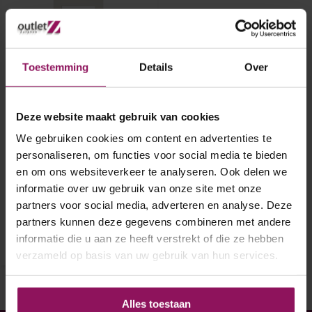
Toestemming
Details
Over
Deze website maakt gebruik van cookies
Skantrae achterdeur SKG
We gebruiken cookies om content en advertenties te
587 ISO Blank glas
personaliseren, om functies voor social media te bieden
en om ons websiteverkeer te analyseren. Ook delen we
Skantrae achterdeur SKG 587
informatie over uw gebruik van onze site met onze
ISO Blank glas
partners voor social media, adverteren en analyse. Deze
€ 669,-
partners kunnen deze gegevens combineren met andere
informatie die u aan ze heeft verstrekt of die ze hebben
verzameld op basis van uw gebruik van hun services.
Alles toestaan