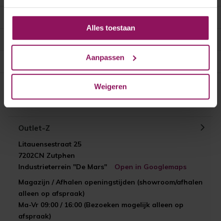
Klantenservice
Alles toestaan
Mijn account
Aanpassen
Categorieën
Contact
Weigeren
Outlet-Z
Litauensestraat 25
7202CN Zutphen
Industrieterrein "De Mars"
Open in Googlemaps
Magazijn / Afhalen openingstijden (showroom/afhalen
alleen op afspraak)
Ma-Vr 09:00 / 16:00 (Bezoeken mogelijk alleen op
afspraak)