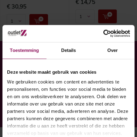
€ 14,75
€ 30,95
Toestemming
Details
Over
Heeft u hulp nodig bij uw
bestelling?
Twijfel niet, neem contact met ons op!
Deze website maakt gebruik van cookies
We gebruiken cookies om content en advertenties te
Ontvang de nieuwste aanbiedingen en
personaliseren, om functies voor social media te bieden
promoties
en om ons websiteverkeer te analyseren. Ook delen we
informatie over uw gebruik van onze site met onze
Abonneer
partners voor social media, adverteren en analyse. Deze
* Lees hier de wettelijke beperkingen
partners kunnen deze gegevens combineren met andere
informatie die u aan ze heeft verstrekt of die ze hebben
verzameld op basis van uw gebruik van hun services.
Meer informatie