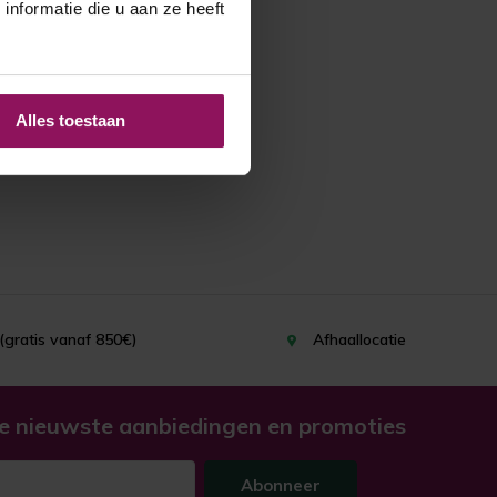
nformatie die u aan ze heeft
Alles toestaan
(gratis vanaf 850€)
Afhaallocatie
e nieuwste aanbiedingen en promoties
Abonneer