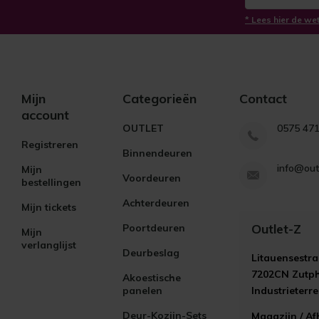
* Lees hier de we
Mijn
Categorieën
Contact
account
OUTLET
0575 47
Registreren
Binnendeuren
info@out
Mijn
Voordeuren
bestellingen
Achterdeuren
Mijn tickets
Outlet-Z
Poortdeuren
Mijn
verlanglijst
Deurbeslag
Litauensestra
7202CN Zutp
Akoestische
panelen
Industrieterr
Deur-Kozijn-Sets
Magazijn / Af