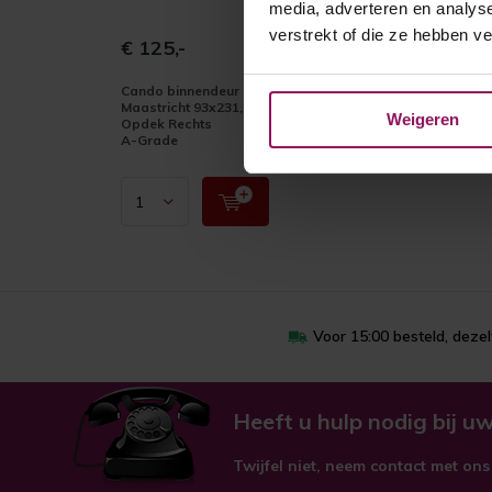
media, adverteren en analys
verstrekt of die ze hebben v
€ 125,-
Cando binnendeur
Maastricht 93x231,5
Weigeren
Opdek Rechts
A-Grade
Voor 15:00 besteld, deze
Heeft u hulp nodig bij uw
Twijfel niet, neem contact met ons