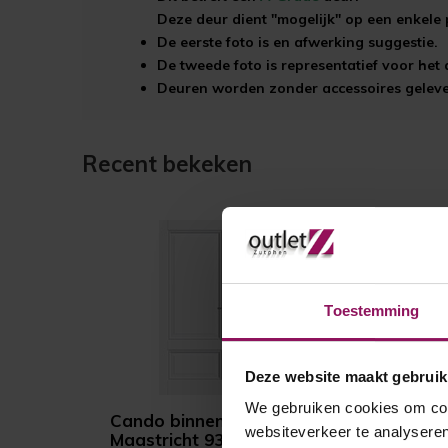
Deze deur dient "mogelijk" op een enkele 
De eerste foto is en afwerking suggestie.
De tweede foto is representatief voor he
Deuren worden zonder accessoires gelever
Recent bekeken
Toestemming
Deze website maakt gebruik
We gebruiken cookies om cont
Cando binnendeur
websiteverkeer te analyseren
Maastricht 93x231,5