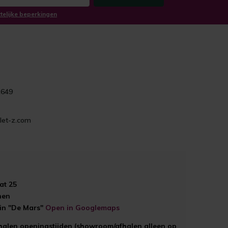
ttelijke beperkingen
1649
let-z.com
at 25
hen
ein "De Mars"
Open in Googlemaps
halen openingstijden (showroom/afhalen alleen op