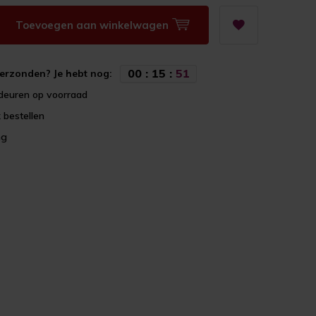
Toevoegen aan winkelwagen
0
0
:
1
5
:
5
1
erzonden? Je hebt nog:
deuren op voorraad
 bestellen
ng