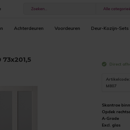
e
Alle categorie
en
Achterdeuren
Voordeuren
Deur-Kozijn-Sets
 73x201,5
Direct afh
Artikelcode
M807
Skantrae bin
Opdek rechts
A-Grade
Excl. glas