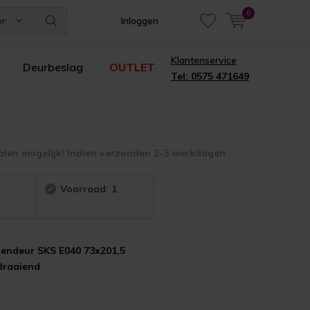
0
ën
Inloggen
Klantenservice
Deurbeslag
OUTLET
Tel: 0575 471649
alen mogelijk! Indien verzonden 2-3 werkdagen
:
Voorraad: 1
nendeur SKS E040 73x201,5
draaiend