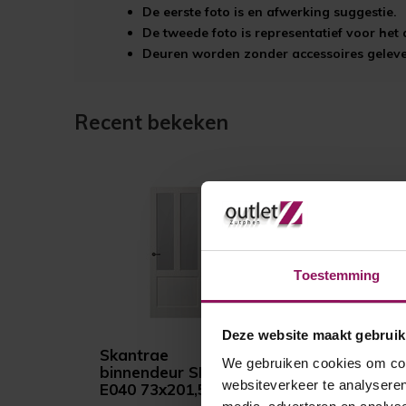
De eerste foto is en afwerking suggestie.
De tweede foto is representatief voor he
Deuren worden zonder accessoires gelever
Recent bekeken
Toestemming
Deze website maakt gebruik
Skantrae
We gebruiken cookies om cont
binnendeur SKS
websiteverkeer te analyseren
E040 73x201,5