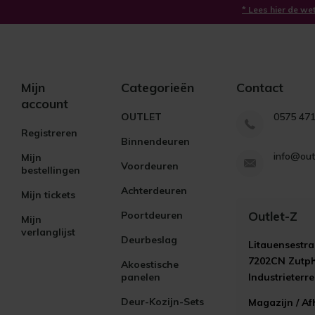
* Lees hier de we
Mijn
Categorieën
Contact
account
OUTLET
0575 47
Registreren
Binnendeuren
info@out
Mijn
Voordeuren
bestellingen
Achterdeuren
Mijn tickets
Outlet-Z
Poortdeuren
Mijn
verlanglijst
Deurbeslag
Litauensestra
7202CN Zutp
Akoestische
panelen
Industrieterr
Deur-Kozijn-Sets
Magazijn / Af