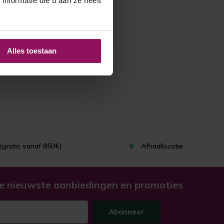
nformatie die u aan ze heeft
Alles toestaan
(gratis vanaf 850€)
Afhaallocatie
e nieuwste aanbiedingen en promoties
Abonneer