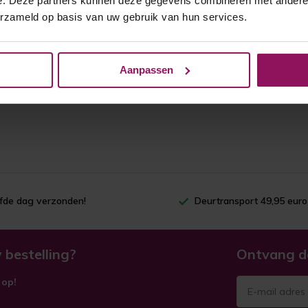
e. Deze partners kunnen deze gegevens combineren met andere i
erzameld op basis van uw gebruik van hun services.
Aanpassen
lfde dag verzonden!
Deurtransport 49,95 euro
 bestelling?
Ontvang d
 op!