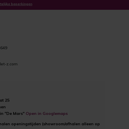
ttelijke beperkingen
1649
let-z.com
at 25
hen
ein "De Mars"
Open in Googlemaps
halen openingstijden (showroom/afhalen alleen op