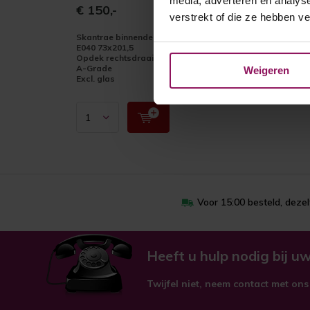
media, adverteren en analys
€ 150,-
verstrekt of die ze hebben v
Skantrae binnendeur SKS
E040 73x201,5
Opdek rechtsdraaiend
A-Grade
Weigeren
Excl. glas
Voor 15:00 besteld, deze
Heeft u hulp nodig bij uw
Twijfel niet, neem contact met ons