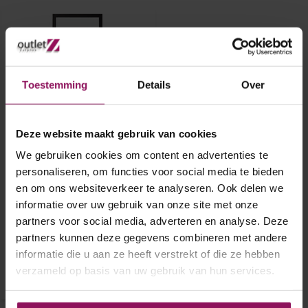
Toestemming
Details
Over
Deze website maakt gebruik van cookies
Skantrae Taats-
We gebruiken cookies om content en advertenties te
schuifdeur SSL4000
88x201,5
personaliseren, om functies voor social media te bieden
en om ons websiteverkeer te analyseren. Ook delen we
Skantrae Taats-schuifdeur
informatie over uw gebruik van onze site met onze
SSL4000 88x201,5
Stomp
partners voor social media, adverteren en analyse. Deze
A-Grade
partners kunnen deze gegevens combineren met andere
€ 260,-
informatie die u aan ze heeft verstrekt of die ze hebben
verzameld op basis van uw gebruik van hun services.