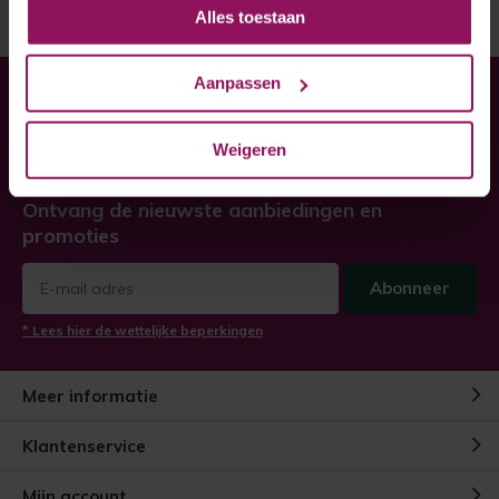
Alles toestaan
Aanpassen
Heeft u hulp nodig bij uw
bestelling?
Weigeren
Twijfel niet, neem contact met ons op!
Ontvang de nieuwste aanbiedingen en
promoties
Abonneer
* Lees hier de wettelijke beperkingen
Meer informatie
Klantenservice
Mijn account