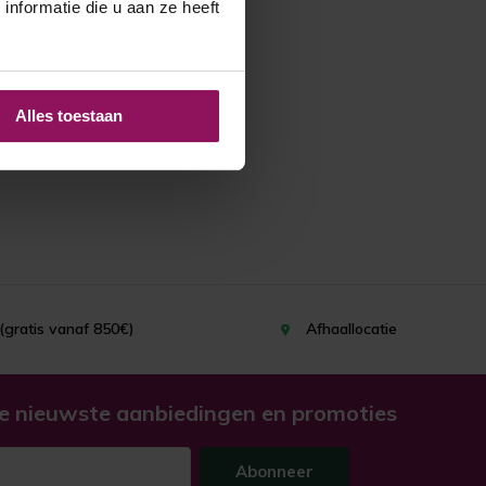
nformatie die u aan ze heeft
Alles toestaan
(gratis vanaf 850€)
Afhaallocatie
e nieuwste aanbiedingen en promoties
Abonneer