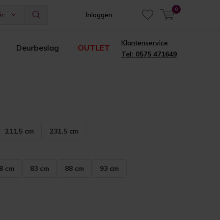
0
ën
Inloggen
Klantenservice
Deurbeslag
OUTLET
Tel: 0575 471649
211,5 cm
231,5 cm
8 cm
83 cm
88 cm
93 cm