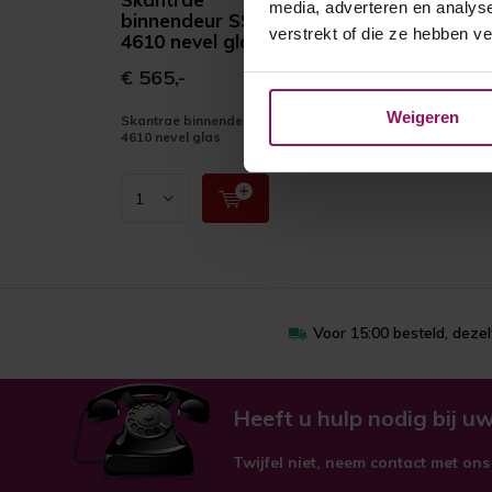
media, adverteren en analys
binnendeur SSL
verstrekt of die ze hebben v
4610 nevel glas
€ 565,-
Weigeren
Skantrae binnendeur SSL
4610 nevel glas
Voor 15:00 besteld, deze
Heeft u hulp nodig bij uw
Twijfel niet, neem contact met ons