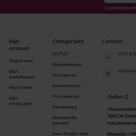
* Lees hier de we
Mijn
Categorieën
Contact
account
OUTLET
0575 47
Registreren
Binnendeuren
info@out
Mijn
Voordeuren
bestellingen
Achterdeuren
Mijn tickets
Outlet-Z
Poortdeuren
Mijn
verlanglijst
Deurbeslag
Litauensestra
7202CN Zutp
Akoestische
panelen
Industrieterr
Deur-Kozijn-Sets
Magazijn / Af