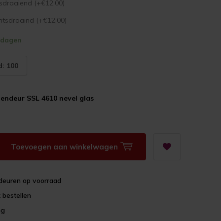
sdraaiend (+€12,00)
htsdraaind (+€12,00)
kdagen
: 100
endeur SSL 4610 nevel glas
Toevoegen aan winkelwagen
deuren op voorraad
 bestellen
ng