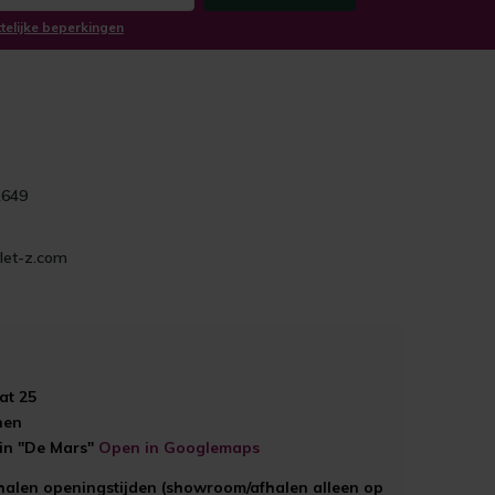
ttelijke beperkingen
1649
let-z.com
at 25
hen
ein "De Mars"
Open in Googlemaps
halen openingstijden (showroom/afhalen alleen op