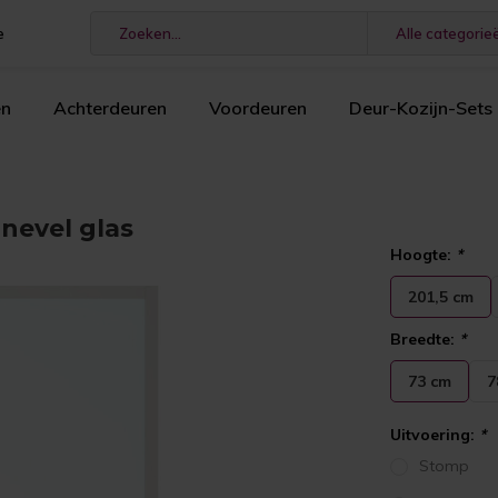
e
Alle categorie
en
Achterdeuren
Voordeuren
Deur-Kozijn-Sets
nevel glas
Hoogte:
*
201,5 cm
Breedte:
*
73 cm
7
Uitvoering:
*
Stomp