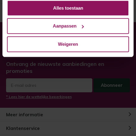
Alles toestaan
Aanpassen
Heeft u hulp nodig bij uw
bestelling?
Weigeren
Twijfel niet, neem contact met ons op!
Ontvang de nieuwste aanbiedingen en
promoties
Abonneer
* Lees hier de wettelijke beperkingen
Meer informatie
Klantenservice