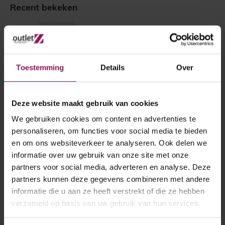
Recent bekeken
Toestemming
Details
Over
Deze website maakt gebruik van cookies
Skantrae binnendeur SSL
We gebruiken cookies om content en advertenties te
4050 83x201,5
personaliseren, om functies voor social media te bieden
en om ons websiteverkeer te analyseren. Ook delen we
Skantrae binnendeur SSL 4050
informatie over uw gebruik van onze site met onze
83x201,5
partners voor social media, adverteren en analyse. Deze
Opdek rechtsdraaiend
A-Grade
partners kunnen deze gegevens combineren met andere
€ 150,-
informatie die u aan ze heeft verstrekt of die ze hebben
verzameld op basis van uw gebruik van hun services.