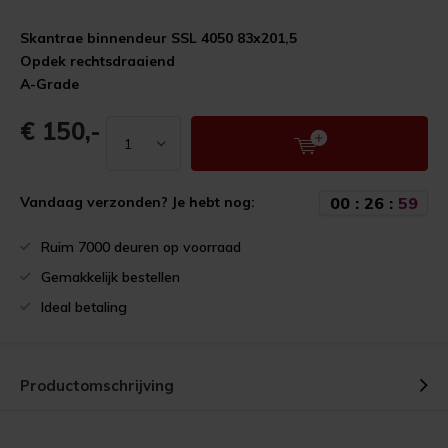
Skantrae binnendeur SSL 4050 83x201,5
Opdek rechtsdraaiend
A-Grade
€ 150,-
0
0
:
2
6
:
5
8
Vandaag verzonden? Je hebt nog:
Ruim 7000 deuren op voorraad
Gemakkelijk bestellen
Ideal betaling
Productomschrijving