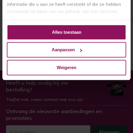
informatie die u aan ze heeft verstrekt of die ze hebben
verzameld op basis van uw gebruik van hun services.
Skantrae binnendeur SSL 4008
rook glas
€ 574,-
Alles toestaan
Aanpassen
Weigeren
Heeft u hulp nodig bij uw
bestelling?
Twijfel niet, neem contact met ons op!
Ontvang de nieuwste aanbiedingen en
promoties
Abonneer