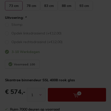
73 cm
78 cm
83 cm
88 cm
93 cm
Uitvoering:
*
Stomp
Opdek linksdraaiend (+€12,00)
Opdek rechtsdraaind (+€12,00)
3-10 Werkdagen
Voorraad: 100
Skantrae binnendeur SSL 4008 rook glas
€ 574,-
Ruim 7000 deuren op voorraad