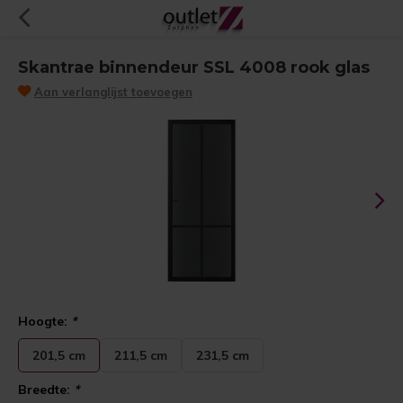
Skantrae binnendeur SSL 4008 rook glas
Aan verlanglijst toevoegen
Hoogte:
*
201,5 cm
211,5 cm
231,5 cm
Breedte:
*