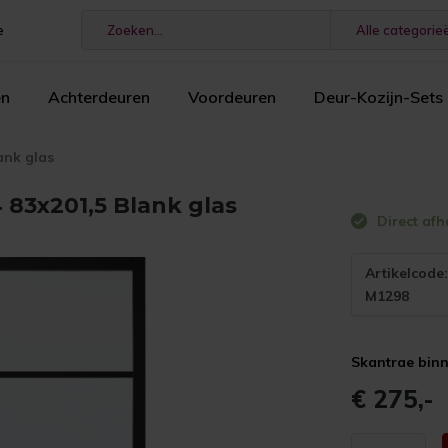
e
Alle categorie
en
Achterdeuren
Voordeuren
Deur-Kozijn-Sets
ank glas
83x201,5 Blank glas
Direct afh
Artikelcode
M1298
Skantrae binn
€ 275,-