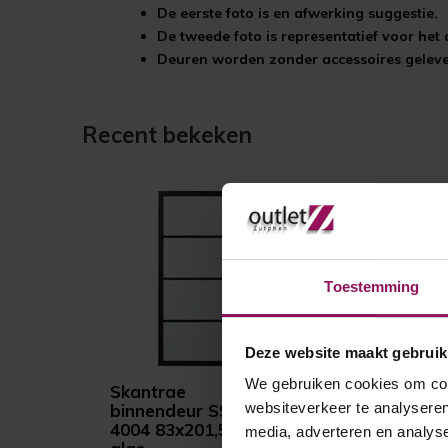
De eerste foto is en afwerking suggestie.
De tweede foto is representatief voor he
Deuren worden zonder accessoires gelever
Recent bekeken
Toestemming
Deze website maakt gebruik
We gebruiken cookies om cont
Skantrae
websiteverkeer te analyseren
binnendeur SSL
4004 83x201,5 Blank
media, adverteren en analys