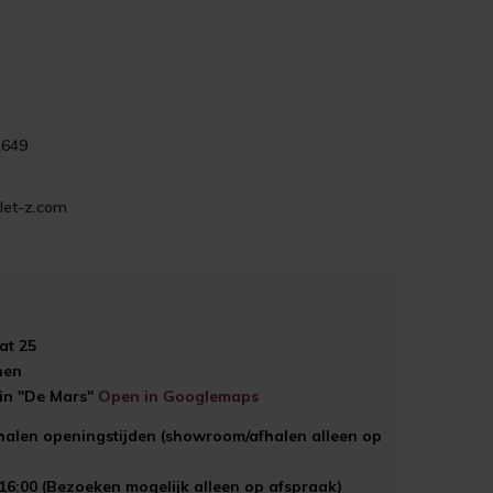
1649
let-z.com
at 25
hen
ein "De Mars"
Open in Googlemaps
halen openingstijden (showroom/afhalen alleen op
 16:00 (Bezoeken mogelijk alleen op afspraak)