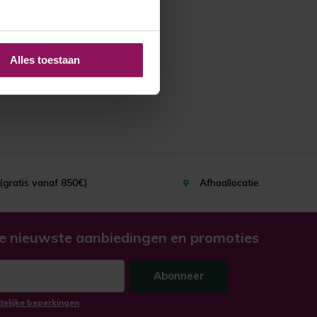
Alles toestaan
(gratis vanaf 850€)
Afhaallocatie
e nieuwste aanbiedingen en promoties
Abonneer
ttelijke beperkingen