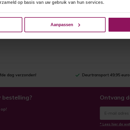
erzameld op basis van uw gebruik van hun services.
Aanpassen
lfde dag verzonden!
Deurtransport 49,95 euro
 bestelling?
Ontvang d
 op!
* Lees hier de we