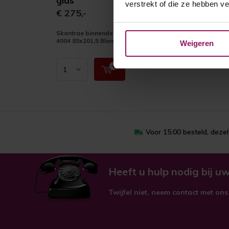
glas
verstrekt of die ze hebben v
€ 275,-
Skantrae binnendeur SSL
4004 83x201,5 Blank glas
Weigeren
Voor 15:00 besteld, deze
Heeft u hulp nodig bij uw
Twijfel niet, neem contact met ons