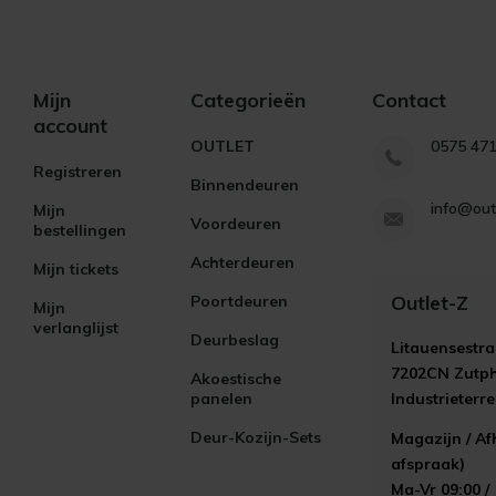
Mijn
Categorieën
Contact
account
OUTLET
0575 47
Registreren
Binnendeuren
info@out
Mijn
Voordeuren
bestellingen
Achterdeuren
Mijn tickets
Outlet-Z
Poortdeuren
Mijn
verlanglijst
Deurbeslag
Litauensestra
7202CN Zutp
Akoestische
panelen
Industrieterr
Deur-Kozijn-Sets
Magazijn / Af
afspraak)
Ma-Vr 09:00 /