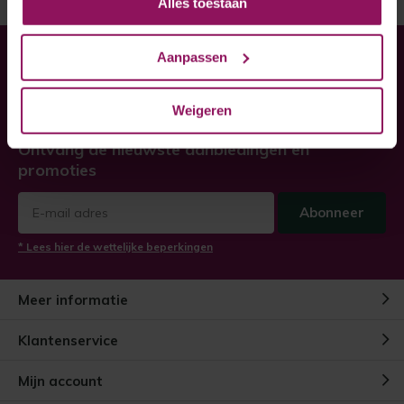
Alles toestaan
Aanpassen
Heeft u hulp nodig bij uw
bestelling?
Weigeren
Twijfel niet, neem contact met ons op!
Ontvang de nieuwste aanbiedingen en
promoties
Abonneer
* Lees hier de wettelijke beperkingen
Meer informatie
Klantenservice
Mijn account