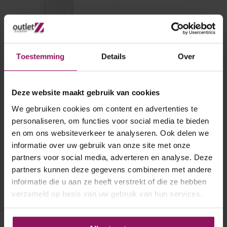
Toestemming
Details
Over
Deze website maakt gebruik van cookies
Skantrae binnendeur SKS
3265 88x231,5
We gebruiken cookies om content en advertenties te
personaliseren, om functies voor social media te bieden
Skantrae binnendeur SKS 3265
en om ons websiteverkeer te analyseren. Ook delen we
88x231,5
informatie over uw gebruik van onze site met onze
Stomp
A-Grade
partners voor social media, adverteren en analyse. Deze
€ 140,-
partners kunnen deze gegevens combineren met andere
informatie die u aan ze heeft verstrekt of die ze hebben
verzameld op basis van uw gebruik van hun services.