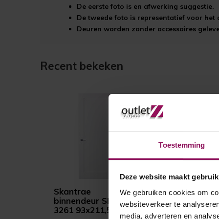
De eerste foto is en afwerking suggestie.
De tweede foto is representatief voor he
Deuren worden zonder accessoires gelever
Recent bekeken
Toestemming
Deze website maakt gebruik
Skantrae
We gebruiken cookies om cont
binnendeur SKS
websiteverkeer te analyseren
3261 93x211,5
media, adverteren en analys