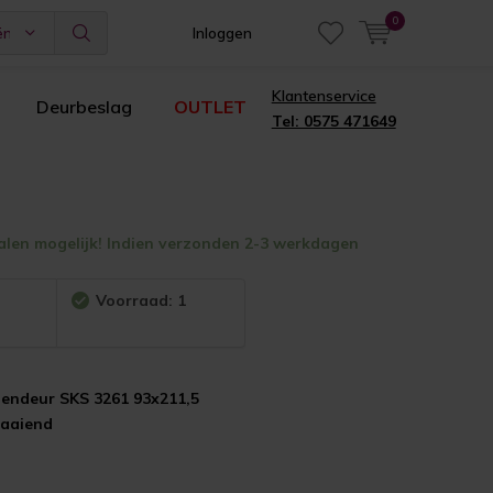
0
ën
Inloggen
Klantenservice
Deurbeslag
OUTLET
Tel: 0575 471649
alen mogelijk! Indien verzonden 2-3 werkdagen
:
Voorraad: 1
nendeur SKS 3261 93x211,5
raaiend