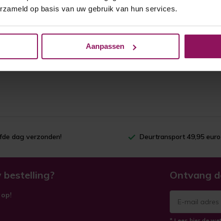
erzameld op basis van uw gebruik van hun services.
Aanpassen
lfde dag verzonden!
Deurtransport 49,95 euro
 bestelling?
Ontvang d
 op!
* Lees hier de we