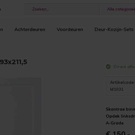
e
Alle categorie
en
Achterdeuren
Voordeuren
Deur-Kozijn-Sets
93x211,5
Direct afh
Artikelcode
M1031
Skantrae bin
Opdek linksd
A-Grade
€ 150,-