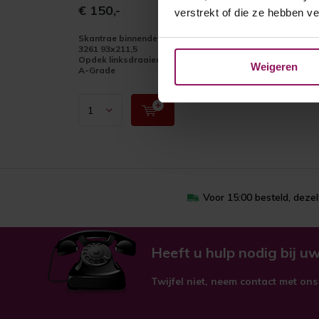
€ 150,-
verstrekt of die ze hebben v
Skantrae binnendeur SKS
3261 93x211,5
Opdek linksdraaiend
Weigeren
A-Grade
Voor 15:00 besteld, deze
Heeft u hulp nodig bij uw
Twijfel niet, neem contact met ons