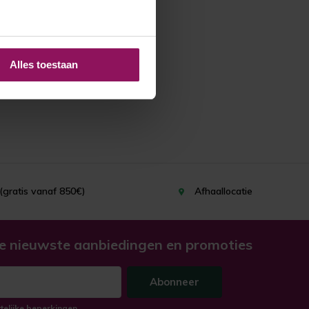
Alles toestaan
(gratis vanaf 850€)
Afhaallocatie
e nieuwste aanbiedingen en promoties
Abonneer
ttelijke beperkingen