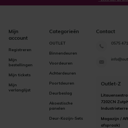
Mijn
Categorieën
Contact
account
OUTLET
0575 47
Registreren
Binnendeuren
info@out
Mijn
Voordeuren
bestellingen
Achterdeuren
Mijn tickets
Outlet-Z
Poortdeuren
Mijn
verlanglijst
Deurbeslag
Litauensestra
7202CN Zutp
Akoestische
panelen
Industrieterr
Deur-Kozijn-Sets
Magazijn / Af
afspraak)