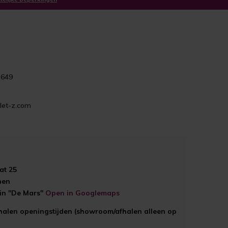
1649
let-z.com
at 25
hen
ein "De Mars"
Open in Googlemaps
halen openingstijden (showroom/afhalen alleen op