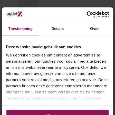
Toestemming
Details
Over
Deze website maakt gebruik van cookies
Skantrae binnendeur SKS
3261 93x211,5
We gebruiken cookies om content en advertenties te
personaliseren, om functies voor social media te bieden
Skantrae binnendeur SKS 3261
en om ons websiteverkeer te analyseren. Ook delen we
93x211,5
informatie over uw gebruik van onze site met onze
Opdek rechtsdraaiend
B-Grade
partners voor social media, adverteren en analyse. Deze
€ 120,-
partners kunnen deze gegevens combineren met andere
informatie die u aan ze heeft verstrekt of die ze hebben
verzameld op basis van uw gebruik van hun services.