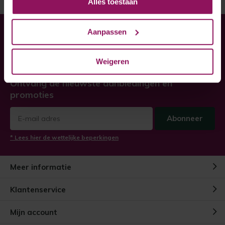
Alles toestaan
Aanpassen
Heeft u hulp nodig bij uw
bestelling?
Weigeren
Twijfel niet, neem contact met ons op!
Ontvang de nieuwste aanbiedingen en
promoties
Abonneer
* Lees hier de wettelijke beperkingen
Meer informatie
Klantenservice
Mijn account