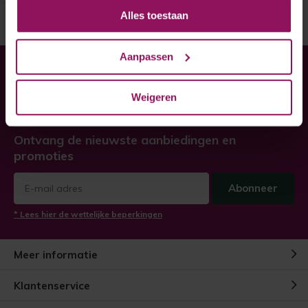
Alles toestaan
Aanpassen
Heeft u hulp nodig bij uw
bestelling?
Weigeren
Twijfel niet, neem contact met ons op!
Ontvang de nieuwste aanbiedingen en
promoties
Abonneer
* Lees hier de wettelijke beperkingen
Meer informatie
Klantenservice