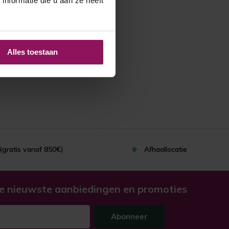
nformatie die u aan ze heeft
Alles toestaan
(gratis vanaf 850€)
Afhaallocatie
e nieuwste aanbiedingen en promoties
Abonneer