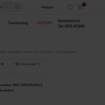
0
ën
Inloggen
Klantenservice
Deurbeslag
OUTLET
Tel: 0575 471649
alen mogelijk! Indien verzonden 2-3 werkdagen
:
M
Voorraad: 1
nendeur SKS 3253 83x201,5
draaiend