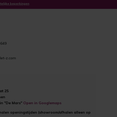
ttelijke beperkingen
1649
let-z.com
at 25
hen
ein "De Mars"
Open in Googlemaps
halen openingstijden (showroom/afhalen alleen op