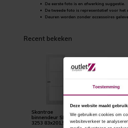
De eerste foto is en afwerking suggestie.
De tweede foto is representatief voor he
Deuren worden zonder accessoires gelever
Recent bekeken
Toestemming
Deze website maakt gebruik
Skantrae
We gebruiken cookies om cont
binnendeur SKS
websiteverkeer te analyseren
3253 83x201,5