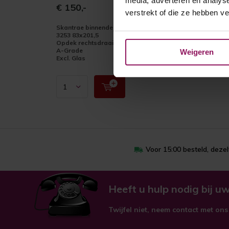
media, adverteren en analys
€ 150,-
verstrekt of die ze hebben v
Skantrae binnendeur SKS
3253 83x201,5
Opdek rechtsdraaiend
A-Grade
Weigeren
Excl. Glas
Voor 15:00 besteld, deze
Heeft u hulp nodig bij uw
Twijfel niet, neem contact met ons