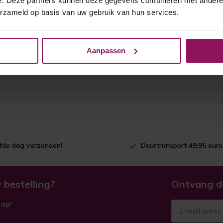
e. Deze partners kunnen deze gegevens combineren met andere i
erzameld op basis van uw gebruik van hun services.
Aanpassen
lfde dag verzonden!
Deurtransport 49,95 euro
 bestelling?
Ontvang d
 op!