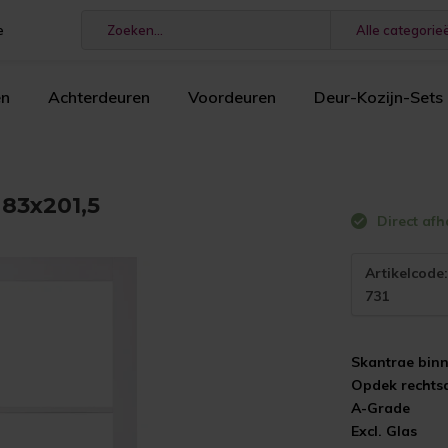
e
Alle categorie
en
Achterdeuren
Voordeuren
Deur-Kozijn-Sets
83x201,5
Direct afh
Artikelcode
731
Skantrae bin
Opdek rechts
A-Grade
Excl. Glas