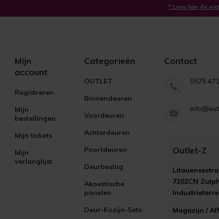
* Lees hier de we
Mijn
Categorieën
Contact
account
OUTLET
0575 47
Registreren
Binnendeuren
info@out
Mijn
Voordeuren
bestellingen
Achterdeuren
Mijn tickets
Outlet-Z
Poortdeuren
Mijn
verlanglijst
Deurbeslag
Litauensestra
7202CN Zutp
Akoestische
panelen
Industrieterr
Deur-Kozijn-Sets
Magazijn / Af