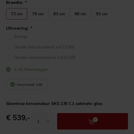
Breedte:
*
73 cm
78 cm
83 cm
88 cm
93 cm
Uitvoering:
*
Stomp
Opdek linksdraaiend (+€12,00)
Opdek rechtsdraaind (+€12,00)
3-10 Werkdagen
Voorraad: 100
Skantrae binnendeur SKS 235 C1 satinato glas
€ 539,-