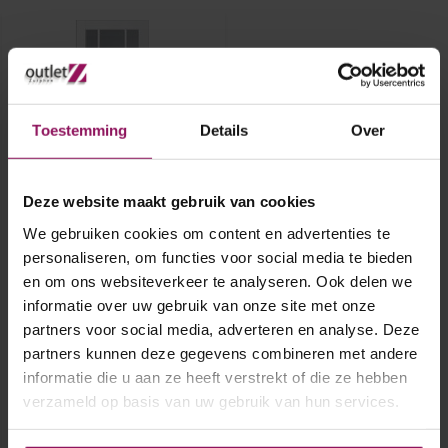
Toestemming
Details
Over
Deze website maakt gebruik van cookies
Skantrae binnendeur SKS
231 93x211,5
We gebruiken cookies om content en advertenties te
personaliseren, om functies voor social media te bieden
en om ons websiteverkeer te analyseren. Ook delen we
Skantrae binnendeur SKS 231
93x211,5
informatie over uw gebruik van onze site met onze
Stomp
partners voor social media, adverteren en analyse. Deze
A-Grade
Excl. glas
partners kunnen deze gegevens combineren met andere
€ 150,-
informatie die u aan ze heeft verstrekt of die ze hebben
verzameld op basis van uw gebruik van hun services.