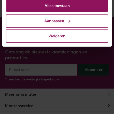
Alles toestaan
Aanpassen
Heeft u hulp nodig bij uw
bestelling?
Weigeren
Twijfel niet, neem contact met ons op!
Ontvang de nieuwste aanbiedingen en
promoties
Abonneer
* Lees hier de wettelijke beperkingen
Meer informatie
Klantenservice