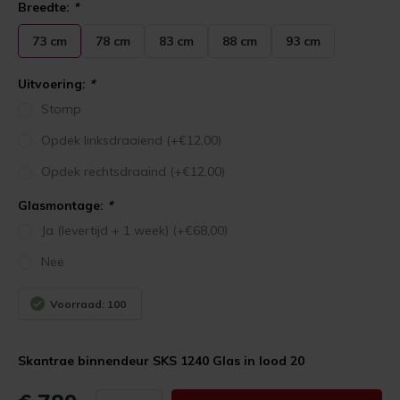
Breedte:
*
73 cm
78 cm
83 cm
88 cm
93 cm
Uitvoering:
*
Stomp
Opdek linksdraaiend (+€12,00)
Opdek rechtsdraaind (+€12,00)
Glasmontage:
*
Ja (levertijd + 1 week) (+€68,00)
Nee
Voorraad: 100
Skantrae binnendeur SKS 1240 Glas in lood 20