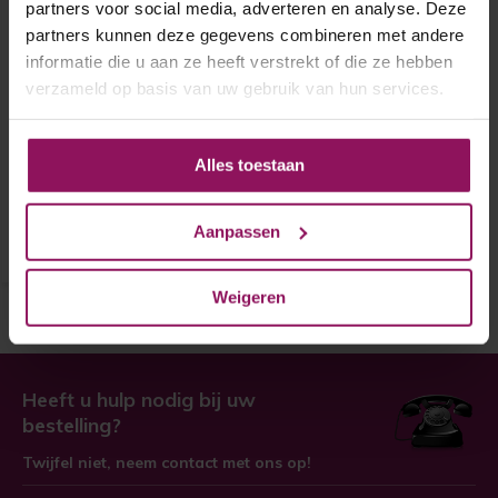
partners voor social media, adverteren en analyse. Deze
partners kunnen deze gegevens combineren met andere
informatie die u aan ze heeft verstrekt of die ze hebben
Skantrae binnendeur SKS
1240 Glas in lood 20
verzameld op basis van uw gebruik van hun services.
Skantrae binnendeur SKS 1240
Alles toestaan
Glas in lood 20
€ 789,-
Aanpassen
Weigeren
Heeft u hulp nodig bij uw
bestelling?
Twijfel niet, neem contact met ons op!