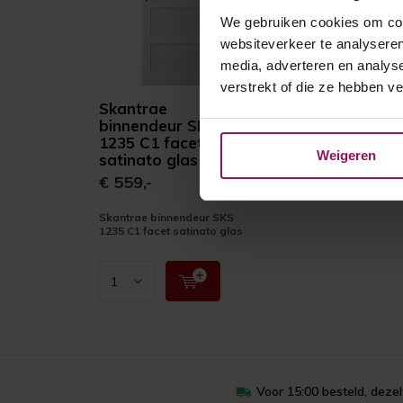
We gebruiken cookies om cont
websiteverkeer te analyseren
media, adverteren en analys
verstrekt of die ze hebben v
Skantrae
binnendeur SKS
1235 C1 facet
Weigeren
satinato glas
€ 559,-
Skantrae binnendeur SKS
1235 C1 facet satinato glas
Voor 15:00 besteld, deze