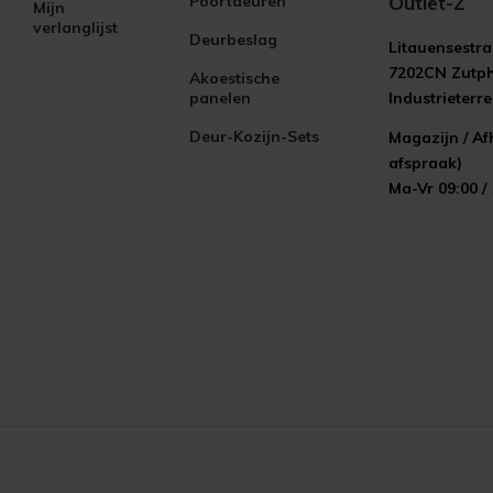
Outlet-Z
Poortdeuren
Mijn
verlanglijst
Deurbeslag
Litauensestra
7202CN Zutp
Akoestische
panelen
Industrieterr
Deur-Kozijn-Sets
Magazijn / Af
afspraak)
Ma-Vr 09:00 /