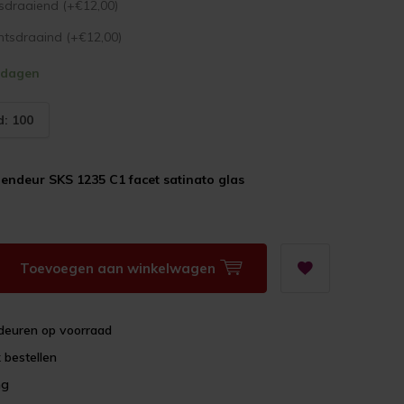
sdraaiend (+€12,00)
htsdraaind (+€12,00)
kdagen
: 100
endeur SKS 1235 C1 facet satinato glas
Toevoegen aan winkelwagen
deuren op voorraad
 bestellen
ng