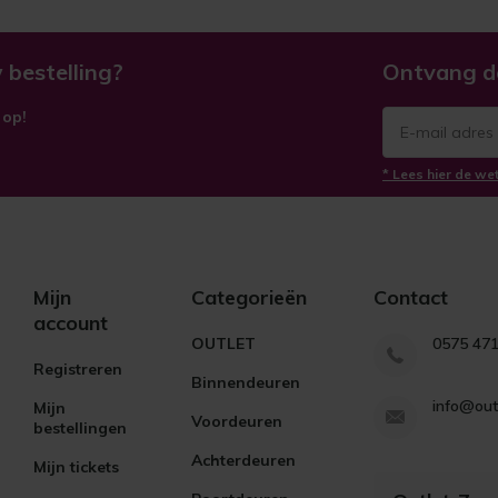
 bestelling?
Ontvang d
 op!
* Lees hier de we
Mijn
Categorieën
Contact
account
OUTLET
0575 47
Registreren
Binnendeuren
info@out
Mijn
Voordeuren
bestellingen
Achterdeuren
Mijn tickets