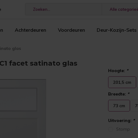
e
Alle categorie
en
Achterdeuren
Voordeuren
Deur-Kozijn-Sets
inato glas
1 facet satinato glas
Hoogte:
*
201,5 cm
Breedte:
*
73 cm
7
Uitvoering:
*
Stomp