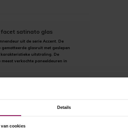
facet satinato glas
innendeur uit de serie Accent. De
e gematteerde glasruit met geslepen
karakteristieke uitstraling. De
e meest verkochte paneeldeuren in
Details
 van cookies