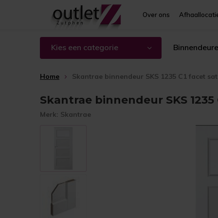
Over ons
Afhaallocati
Kies een categorie
Binnendeur
Home
Skantrae binnendeur SKS 1235 C1 facet sat
Skantrae binnendeur SKS 1235 C
Merk:
Skantrae