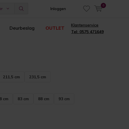
0
ën
Inloggen
Klantenservice
Deurbeslag
OUTLET
Tel: 0575 471649
211,5 cm
231,5 cm
8 cm
83 cm
88 cm
93 cm