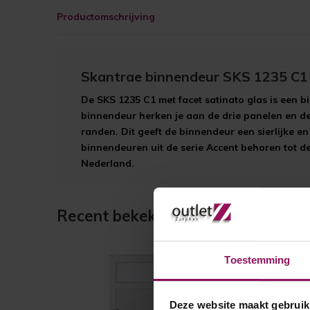
Productomschrijving
Skantrae binnendeur SKS 1235 C1 
De SKS 1235 C1 met facet satinato glas is een b
binnendeur herken je aan de drie panelen en d
randen. Dit geeft de binnendeur een sierlijke en 
binnendeuren uit de serie Accent behoren tot d
Nederland.
Recent bekeken
Toestemming
Deze website maakt gebruik