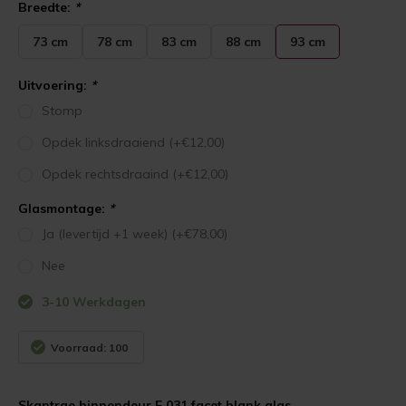
Breedte:
*
73 cm
78 cm
83 cm
88 cm
93 cm
Uitvoering:
*
Stomp
Opdek linksdraaiend (+€12,00)
Opdek rechtsdraaind (+€12,00)
Glasmontage:
*
Ja (levertijd +1 week) (+€78,00)
Nee
3-10 Werkdagen
Voorraad: 100
Skantrae binnendeur E 031 facet blank glas