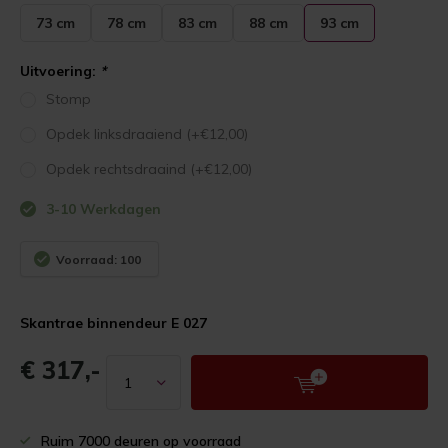
73 cm
78 cm
83 cm
88 cm
93 cm
Uitvoering:
*
Stomp
Opdek linksdraaiend (+€12,00)
Opdek rechtsdraaind (+€12,00)
3-10 Werkdagen
Voorraad: 100
Skantrae binnendeur E 027
€ 317,-
Ruim 7000 deuren op voorraad