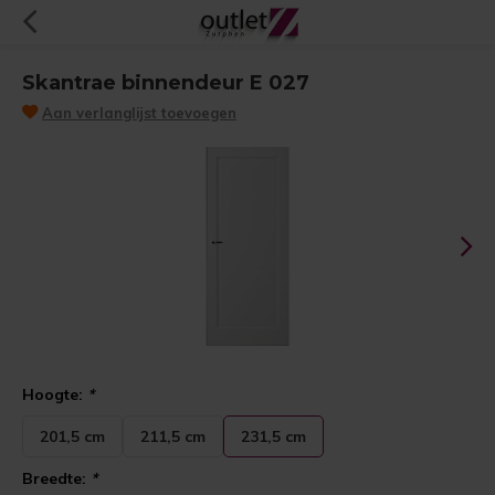
Skantrae binnendeur E 027
Aan verlanglijst toevoegen
Hoogte:
*
201,5 cm
211,5 cm
231,5 cm
Breedte:
*