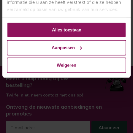
informatie die u aan ze heeft verstrekt of die ze hebben
verzameld op basis van uw gebruik van hun services.
Skantrae binnendeur E 027
€ 317,-
Alles toestaan
Aanpassen
Weigeren
Heeft u hulp nodig bij uw
bestelling?
Twijfel niet, neem contact met ons op!
Ontvang de nieuwste aanbiedingen en
promoties
Abonneer