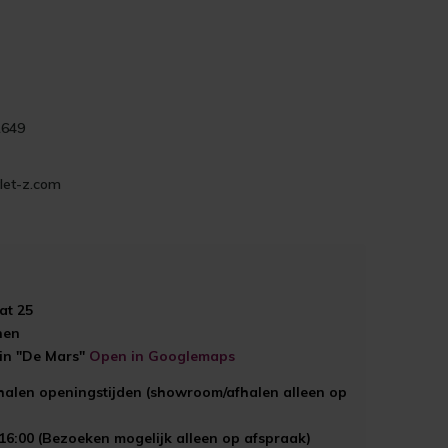
1649
let-z.com
at 25
hen
ein "De Mars"
Open in Googlemaps
halen openingstijden (showroom/afhalen alleen op
 16:00 (Bezoeken mogelijk alleen op afspraak)