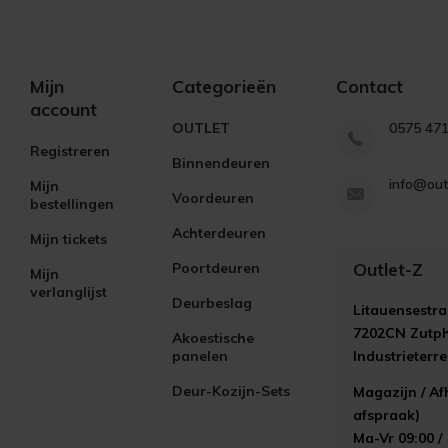
Mijn
Categorieën
Contact
account
OUTLET
0575 47
Registreren
Binnendeuren
info@out
Mijn
Voordeuren
bestellingen
Achterdeuren
Mijn tickets
Outlet-Z
Poortdeuren
Mijn
verlanglijst
Deurbeslag
Litauensestra
7202CN Zutp
Akoestische
panelen
Industrieterr
Deur-Kozijn-Sets
Magazijn / Af
afspraak)
Ma-Vr 09:00 /