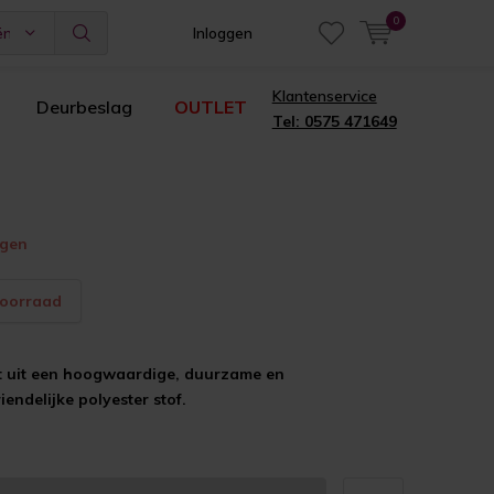
0
ën
Inloggen
Klantenservice
Deurbeslag
OUTLET
Tel: 0575 471649
agen
voorraad
t uit een hoogwaardige, duurzame en
endelijke polyester stof.