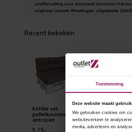
schilfervulling voor maximaal zitcomfort het ku
origineel verpakt Afmetingen: zitgedeelte 120x
Recent bekeken
Toestemming
Deze website maakt gebruik
Kettler set
We gebruiken cookies om cont
palletkussens
antraciet
websiteverkeer te analyseren
media, adverteren en analys
€ 75,-