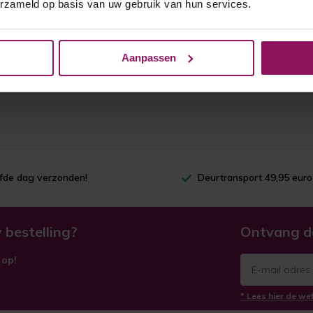
erzameld op basis van uw gebruik van hun services.
Aanpassen
lfde dag verzonden!
Deurtransport 49,95 euro
 bestelling?
Ontvang d
 op!
* Lees hier de we