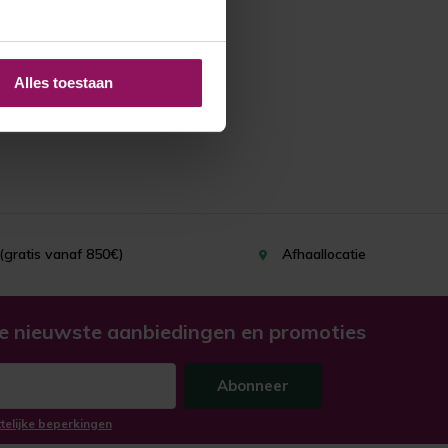
Alles toestaan
(gratis vanaf 850€)
Afhaallocatie
e nieuwste aanbiedingen en promoties
Abonneer
ttelijke beperkingen