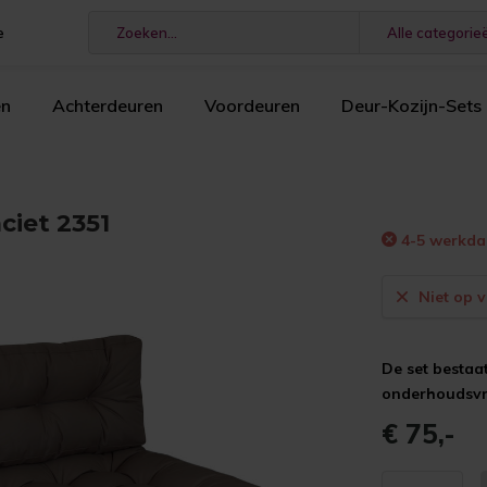
e
Alle categorie
en
Achterdeuren
Voordeuren
Deur-Kozijn-Sets
ciet 2351
4-5 werkd
Niet op 
De set bestaa
onderhoudsvri
€ 75,-