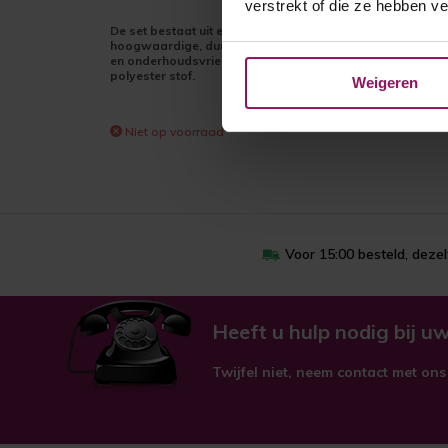
verstrekt of die ze hebben v
De set bestaat uit een
hoogwaardige, duurzame
en onderhoudsvriendelijke
polyester stof.
Weigeren
Niet op voorraad
Voor 15:00 besteld, deze
Heeft u hulp nodig bij uw
Twijfel niet, neem contact met ons