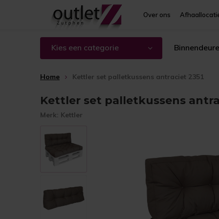
Over ons
Afhaallocati
Kies een categorie
Binnendeur
Home
Kettler set palletkussens antraciet 2351
Kettler set palletkussens antra
Merk:
Kettler