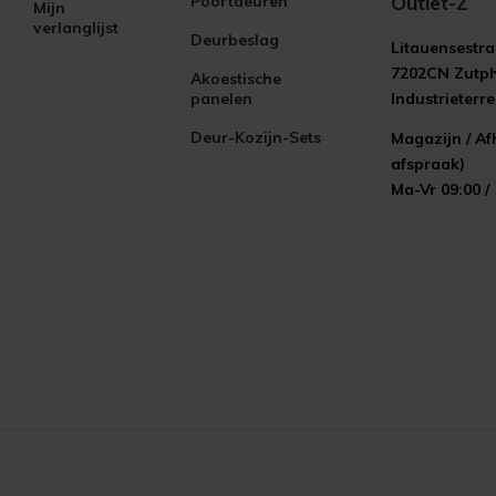
Outlet-Z
Poortdeuren
Mijn
verlanglijst
Deurbeslag
Litauensestra
7202CN Zutp
Akoestische
panelen
Industrieterr
Deur-Kozijn-Sets
Magazijn / Af
afspraak)
Ma-Vr 09:00 /