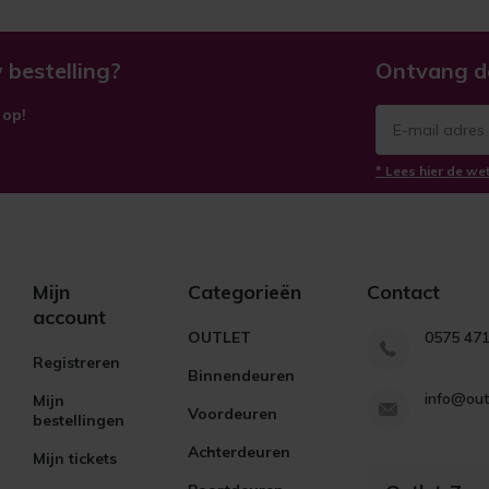
 bestelling?
Ontvang d
 op!
* Lees hier de we
Mijn
Categorieën
Contact
account
OUTLET
0575 47
Registreren
Binnendeuren
info@out
Mijn
Voordeuren
bestellingen
Achterdeuren
Mijn tickets