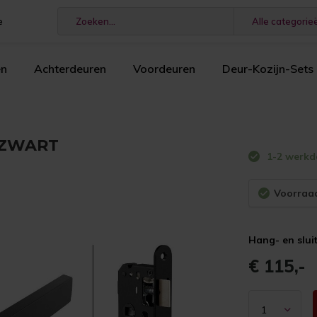
e
Alle categorie
en
Achterdeuren
Voordeuren
Deur-Kozijn-Sets
0 ZWART
1-2 werk
Voorraad
Hang- en slu
€ 115,-