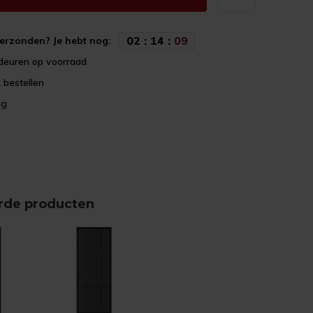
0
2
:
1
4
:
0
9
erzonden? Je hebt nog:
deuren op voorraad
 bestellen
ng
rde producten