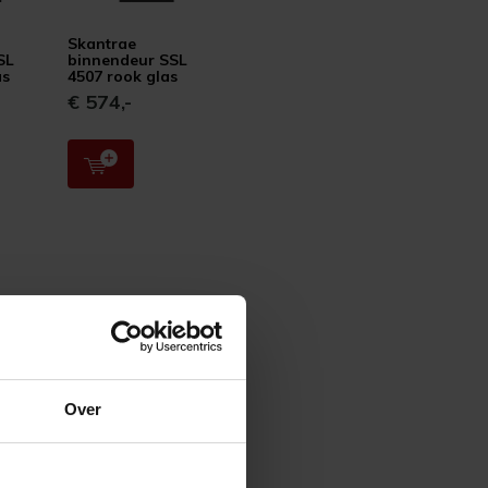
Skantrae
SL
binnendeur SSL
as
4507 rook glas
€ 574,-
Over