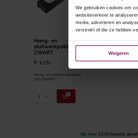
We gebruiken cookies om cont
websiteverkeer te analyseren
media, adverteren en analys
verstrekt of die ze hebben v
Hang- en
sluitwerkpakket 810
ZWART
Weigeren
€ 115,-
Hang- en sluitwerkpakket
810 ZWART
Voor 15:00 besteld, deze