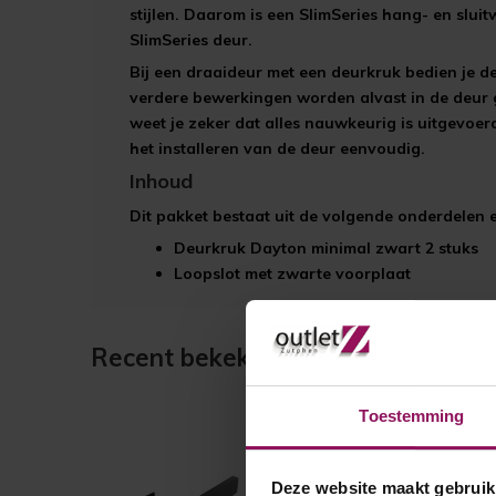
stijlen. Daarom is een SlimSeries hang- en slui
SlimSeries deur.
Bij een draaideur met een deurkruk bedien je d
verdere bewerkingen worden alvast in de deur
weet je zeker dat alles nauwkeurig is uitgevoer
het installeren van de deur eenvoudig.
Inhoud
Dit pakket bestaat uit de volgende onderdelen
Deurkruk Dayton minimal zwart 2 stuks
Loopslot met zwarte voorplaat
Recent bekeken
Toestemming
Deze website maakt gebruik