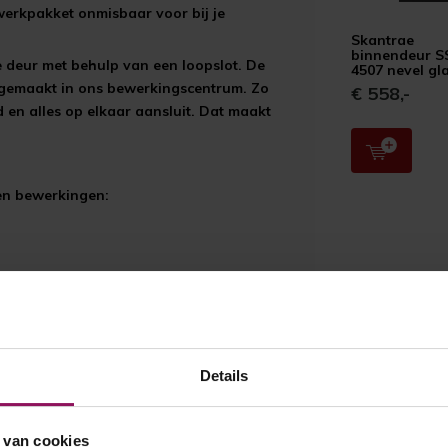
twerkpakket onmisbaar voor bij je
Skantrae
binnendeur S
e deur met behulp van een loopslot. De
4507 nevel gl
 gemaakt in ons bewerkingscentrum. Zo
€ 558,-
d en alles op elkaar aansluit. Dat maakt
 en bewerkingen:
Details
 van cookies