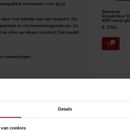
twerkpakket onmisbaar voor bij je
Skantrae
binnendeur S
e deur met behulp van een loopslot. De
4507 nevel gl
 gemaakt in ons bewerkingscentrum. Zo
€ 558,-
d en alles op elkaar aansluit. Dat maakt
 en bewerkingen:
Details
 van cookies