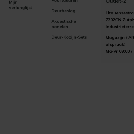
Outlet-Z
Poortdeuren
Mijn
verlanglijst
Deurbeslag
Litauensestra
7202CN Zutp
Akoestische
panelen
Industrieterr
Deur-Kozijn-Sets
Magazijn / Af
afspraak)
Ma-Vr 09:00 /