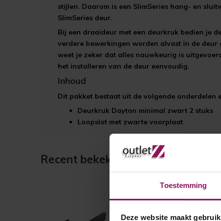
stijlen. Daarom is een SlimSeries hang- en slui
SlimSeries deur.
Bij een draaideur met een deurkruk bedien je d
verdere bewerkingen worden alvast in de deur
weet je zeker dat alles nauwkeurig is uitgevoer
het installeren van de deur eenvoudig.
Inhoud
Dit pakket bestaat uit de volgende onderdelen
Deurkruk Dayton minimal zwart 2 stuks
Loopslot met zwarte voorplaat
Recent bekeken
Toestemming
Deze website maakt gebruik