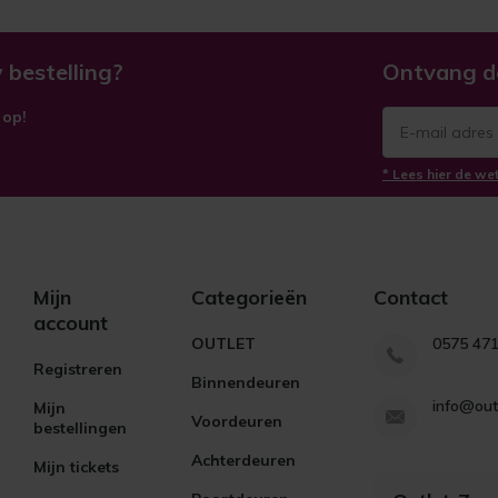
 bestelling?
Ontvang d
 op!
* Lees hier de we
Mijn
Categorieën
Contact
account
OUTLET
0575 47
Registreren
Binnendeuren
info@out
Mijn
Voordeuren
bestellingen
Achterdeuren
Mijn tickets