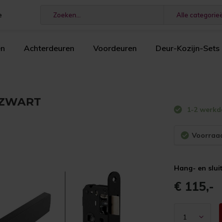
e
Alle categorie
en
Achterdeuren
Voordeuren
Deur-Kozijn-Sets
0 ZWART
1-2 werk
Voorraad
Hang- en slu
€ 115,-