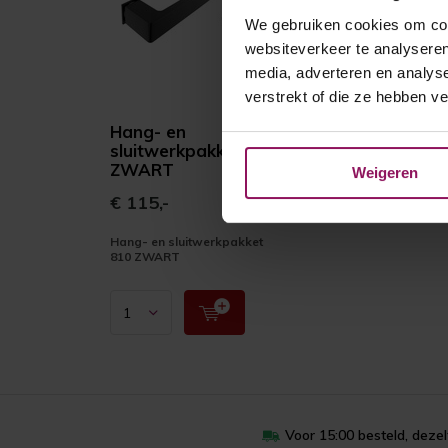
We gebruiken cookies om cont
websiteverkeer te analyseren
media, adverteren en analys
verstrekt of die ze hebben v
Hang- en
sluitwerkpakket 810
ZWART
Weigeren
€ 115,-
Hang- en sluitwerkpakket
810 ZWART
Voor 15:00 besteld, deze