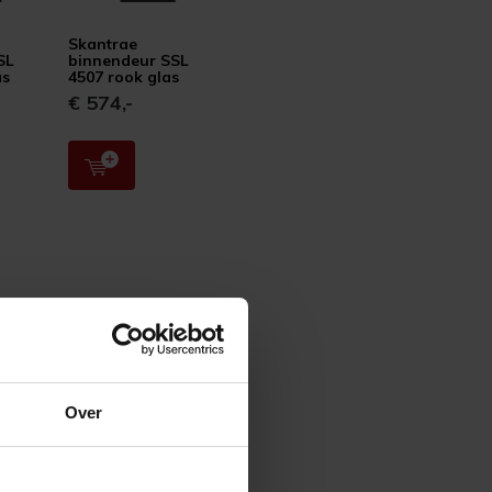
Skantrae
SL
binnendeur SSL
as
4507 rook glas
€ 574,-
Over