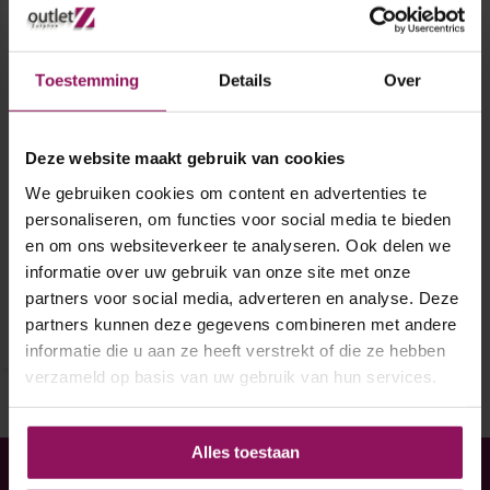
Toestemming
Details
Over
Cando deurklink set
Deze website maakt gebruik van cookies
Zwolle
We gebruiken cookies om content en advertenties te
personaliseren, om functies voor social media te bieden
Afwerking: rvs
en om ons websiteverkeer te analyseren. Ook delen we
Deurgreep krukgeveerd
informatie over uw gebruik van onze site met onze
€ 34,50
partners voor social media, adverteren en analyse. Deze
partners kunnen deze gegevens combineren met andere
informatie die u aan ze heeft verstrekt of die ze hebben
verzameld op basis van uw gebruik van hun services.
Alles toestaan
Heeft u hulp nodig bij uw