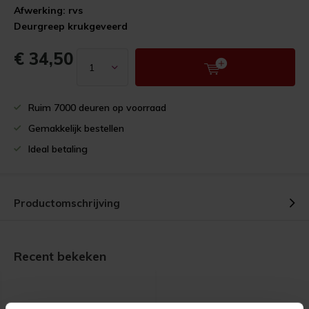
Afwerking: rvs
Deurgreep krukgeveerd
€ 34,50
Ruim 7000 deuren op voorraad
Gemakkelijk bestellen
Ideal betaling
Productomschrijving
Recent bekeken