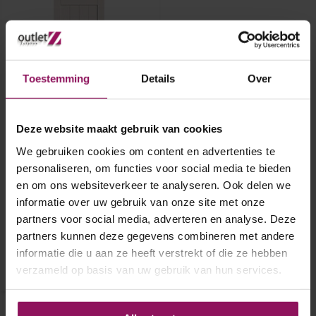
Toestemming
Details
Over
Deze website maakt gebruik van cookies
Cando binnendeur Timber
88x211,5
We gebruiken cookies om content en advertenties te
personaliseren, om functies voor social media te bieden
Cando binnendeur Timber
en om ons websiteverkeer te analyseren. Ook delen we
88x211,5
informatie over uw gebruik van onze site met onze
Opdek linksdraaiend
A-Grade
partners voor social media, adverteren en analyse. Deze
€ 199,-
partners kunnen deze gegevens combineren met andere
informatie die u aan ze heeft verstrekt of die ze hebben
verzameld op basis van uw gebruik van hun services.