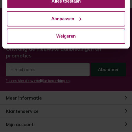
Alles toestaan
Aanpassen
Heeft u hulp nodig bij uw
bestelling?
Weigeren
Twijfel niet, neem contact met ons op!
Ontvang de nieuwste aanbiedingen en
promoties
Abonneer
* Lees hier de wettelijke beperkingen
Meer informatie
Klantenservice
Mijn account