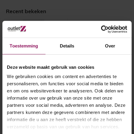
Recent bekeken
Toestemming
Details
Over
Deze website maakt gebruik van cookies
We gebruiken cookies om content en advertenties te
Cando binnendeur Cardiff
83x231,5
personaliseren, om functies voor social media te bieden
en om ons websiteverkeer te analyseren. Ook delen we
informatie over uw gebruik van onze site met onze
Cando binnendeur Cardiff
83x231,5
partners voor social media, adverteren en analyse. Deze
Opdek linksdraaiend
A-Grade
partners kunnen deze gegevens combineren met andere
Excl. glas
informatie die u aan ze heeft verstrekt of die ze hebben
€ 130,-
verzameld op basis van uw gebruik van hun services.