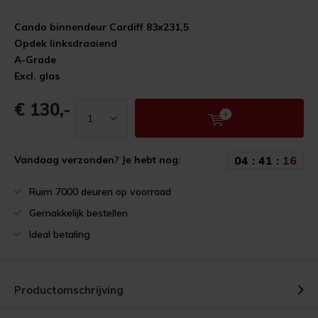
Cando binnendeur Cardiff 83x231,5
Opdek linksdraaiend
A-Grade
Excl. glas
€ 130,-
0
4
:
4
1
:
1
5
Vandaag verzonden? Je hebt nog:
Ruim 7000 deuren op voorraad
Gemakkelijk bestellen
Ideal betaling
Productomschrijving