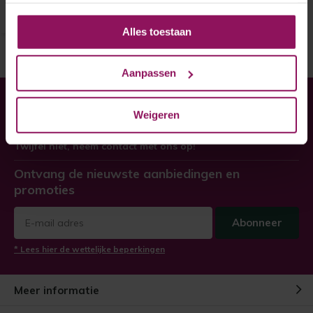
Alles toestaan
Aanpassen
Heeft u hulp nodig bij uw
Weigeren
bestelling?
Twijfel niet, neem contact met ons op!
Ontvang de nieuwste aanbiedingen en
promoties
Abonneer
* Lees hier de wettelijke beperkingen
Meer informatie