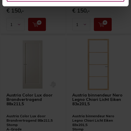
A-Grade
A-Grade
€ 150,-
€ 150,-
Austria Color Lux door
Austria binnendeur Nero
Brandvertragend
Legno Chiari Licht Eiken
88x211,5
83x201,5
Austria Color Lux door
Austria binnendeur Nero
Brandvertragend 88x211,5
Legno Chiari Licht Eiken
Stomp
83x201,5
A-Grade
Stomp