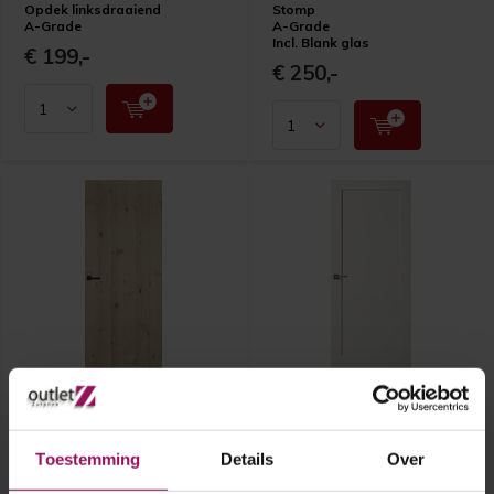
Opdek linksdraaiend
Stomp
A-Grade
A-Grade
Incl. Blank glas
€ 199,-
€ 250,-
Austria binnendeur
Austria binnendeur
Cabana Zero 88x231,5
Svenska Folke 83x201,5
Toestemming
Details
Over
Austria binnendeur Cabana
Austria binnendeur Svenska
Zero 88x231,5
Folke 83x201,5