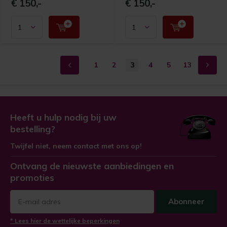
€ 150,-
€ 150,-
1
2
3
4
5
13
Heeft u hulp nodig bij uw
bestelling?
Twijfel niet, neem contact met ons op!
Ontvang de nieuwste aanbiedingen en
promoties
Abonneer
* Lees hier de wettelijke beperkingen