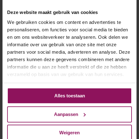
Stomp
Stomp
B-Grade
B-Grade
Deze website maakt gebruik van cookies
€ 150,-
€ 130,-
We gebruiken cookies om content en advertenties te
personaliseren, om functies voor social media te bieden
en om ons websiteverkeer te analyseren. Ook delen we
informatie over uw gebruik van onze site met onze
partners voor social media, adverteren en analyse. Deze
partners kunnen deze gegevens combineren met andere
informatie die u aan ze heeft verstrekt of die ze hebben
verzameld op basis van uw gebruik van hun services.
Alles toestaan
Austria binnendeur
Austria binnendeur
Svenska Folke 83x201,5
Balance Oakland
Aanpassen
88x211,5
Austria binnendeur Svenska
Austria binnendeur Balance
Weigeren
Folke 83x201,5
Oakland 88x211,5
Stomp
Stomp