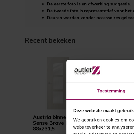
De eerste foto is en afwerking suggestie.
De tweede foto is representatief voor he
Deuren worden zonder accessoires gelever
Recent bekeken
Toestemming
Deze website maakt gebruik
Austria binnendeur
We gebruiken cookies om cont
Sense Brave H803
websiteverkeer te analyseren
88x231,5