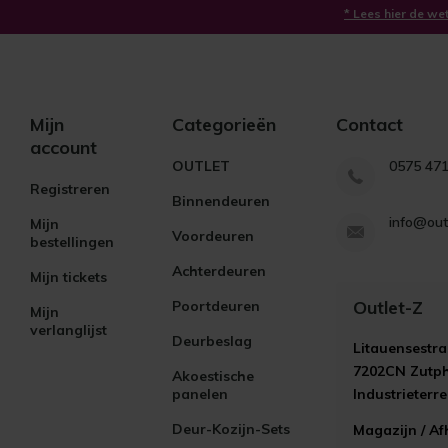
* Lees hier de we
Mijn
Categorieën
Contact
account
OUTLET
0575 47
Registreren
Binnendeuren
info@out
Mijn
Voordeuren
bestellingen
Achterdeuren
Mijn tickets
Outlet-Z
Poortdeuren
Mijn
verlanglijst
Deurbeslag
Litauensestra
7202CN Zutp
Akoestische
panelen
Industrieterr
Deur-Kozijn-Sets
Magazijn / Af