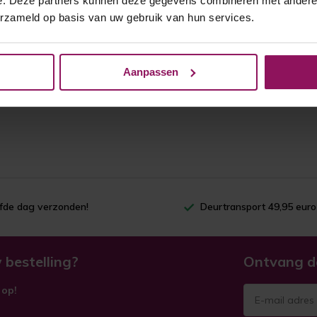
e. Deze partners kunnen deze gegevens combineren met andere i
erzameld op basis van uw gebruik van hun services.
Aanpassen
lfde dag verzonden!
Deurtransport 49,95 euro
 bestelling?
Ontvang d
 op!