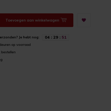
Toevoegen aan winkelwagen
0
4
:
2
9
:
5
1
erzonden? Je hebt nog:
deuren op voorraad
 bestellen
ng