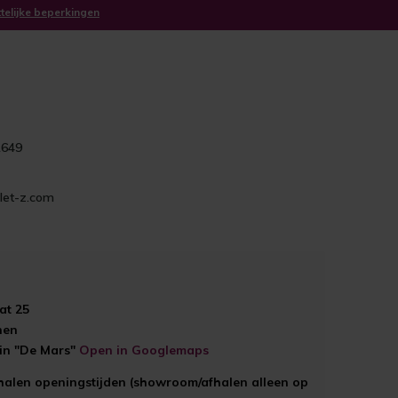
ttelijke beperkingen
1649
let-z.com
at 25
hen
ein "De Mars"
Open in Googlemaps
halen openingstijden (showroom/afhalen alleen op