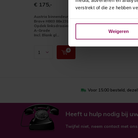
media, adverteren en analys
€ 175,-
verstrekt of die ze hebben v
Austria binnendeur Sense
Brave H803 88x231,5
Opdek linksdraaiend
A-Grade
Weigeren
Incl. Blank gl...
Voor 15:00 besteld, deze
Heeft u hulp nodig bij uw
Twijfel niet, neem contact met ons