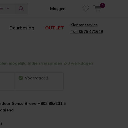
0
ën
Inloggen
Klantenservice
Deurbeslag
OUTLET
Tel: 0575 471649
alen mogelijk! Indien verzonden 2-3 werkdagen
:
Voorraad: 2
endeur Sense Brave H803 88x231,5
raaiend
as