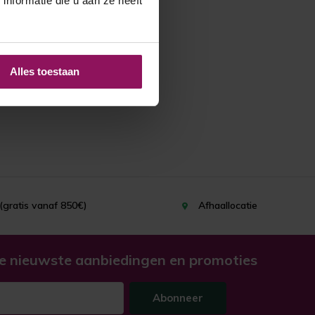
nformatie die u aan ze heeft
Alles toestaan
(gratis vanaf 850€)
Afhaallocatie
e nieuwste aanbiedingen en promoties
Abonneer