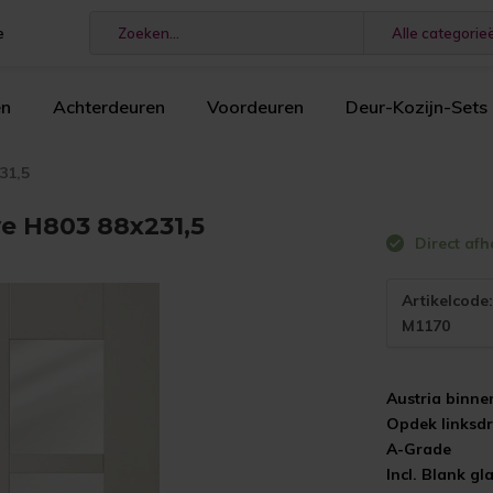
e
Alle categorie
en
Achterdeuren
Voordeuren
Deur-Kozijn-Sets
31,5
e H803 88x231,5
Direct afh
Artikelcode
M1170
Austria binn
Opdek linksd
A-Grade
Incl. Blank gl