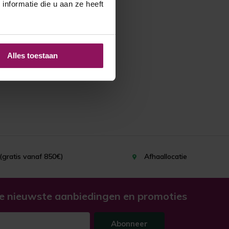
nformatie die u aan ze heeft
Alles toestaan
(gratis vanaf 850€)
Afhaallocatie
e nieuwste aanbiedingen en promoties
Abonneer