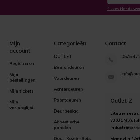
* Lees hier de we
Mijn
Categorieën
Contact
account
OUTLET
0575 47
Registreren
Binnendeuren
info@out
Mijn
Voordeuren
bestellingen
Achterdeuren
Mijn tickets
Outlet-Z
Poortdeuren
Mijn
verlanglijst
Deurbeslag
Litauensestra
7202CN Zutp
Akoestische
panelen
Industrieterr
Deur-Kozijn-Sets
Magazijn / Af