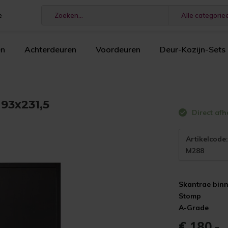
e
Alle categorie
en
Achterdeuren
Voordeuren
Deur-Kozijn-Sets
93x231,5
Direct afh
Artikelcode
M288
Skantrae bin
Stomp
A-Grade
€ 180,-