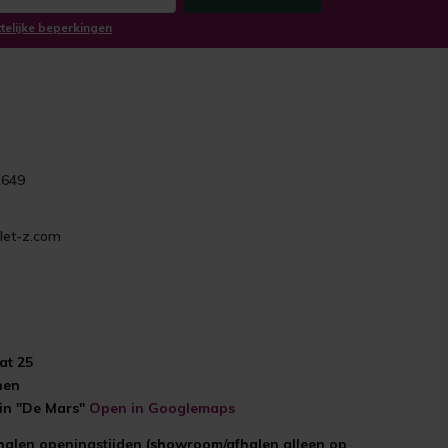
ttelijke beperkingen
1649
let-z.com
at 25
hen
ein "De Mars"
Open in Googlemaps
halen openingstijden (showroom/afhalen alleen op