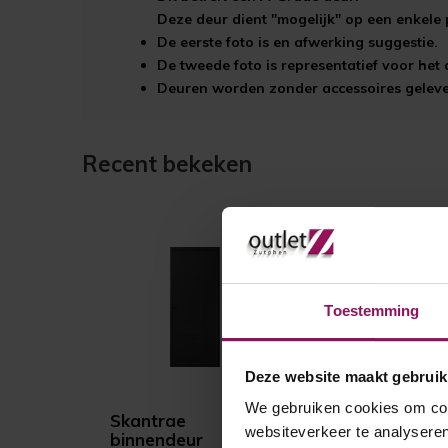
Deze deur dient "mogelijk" op een enkele 
De eerste foto is en afwerking suggestie.
De tweede foto is representatief voor he
Deuren worden zonder accessoires gelever
Recent bekeken
Toestemming
Deze website maakt gebruik
We gebruiken cookies om cont
Skantrae
websiteverkeer te analyseren
binnendeur