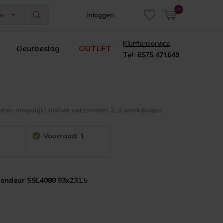
0
ën
Inloggen
Klantenservice
Deurbeslag
OUTLET
Tel: 0575 471649
alen mogelijk! Indien verzonden 2-3 werkdagen
:
Voorraad: 1
nendeur SSL4080 93x231,5