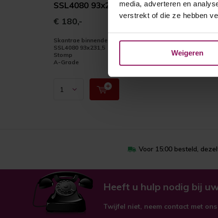
media, adverteren en analys
SSL4080 93x231,5
verstrekt of die ze hebben v
€ 180,-
Skantrae binnendeur
SSL4080 93x231,5
Weigeren
Stomp
A-Grade
Voor 15:00 besteld, deze
Heeft u hulp nodig bij uw
Twijfel niet, neem contact met ons