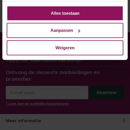
Alles toestaan
Aanpassen
Heeft u hulp nodig bij uw
Weigeren
bestelling?
Twijfel niet, neem contact met ons op!
Ontvang de nieuwste aanbiedingen en
promoties
Abonneer
* Lees hier de wettelijke beperkingen
Meer informatie