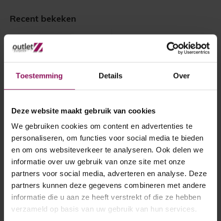
Recent bekeken
Toestemming
Details
Over
Deze website maakt gebruik van cookies
We gebruiken cookies om content en advertenties te
Skantrae binnendeur SKS
3255 93x231,5
personaliseren, om functies voor social media te bieden
en om ons websiteverkeer te analyseren. Ook delen we
informatie over uw gebruik van onze site met onze
Skantrae binnendeur SKS 3255
93x231,5
partners voor social media, adverteren en analyse. Deze
Opdek linksdraaiend
A-Grade
partners kunnen deze gegevens combineren met andere
Excl. glas
informatie die u aan ze heeft verstrekt of die ze hebben
€ 140,-
verzameld op basis van uw gebruik van hun services.