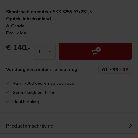
Skantrae binnendeur SKS 3255 93x231,5
Opdek linksdraaiend
A-Grade
Excl. glas
€ 140,-
0
1
:
3
3
:
0
6
Vandaag verzonden? Je hebt nog:
Ruim 7000 deuren op voorraad
Gemakkelijk bestellen
Ideal betaling
Productomschrijving