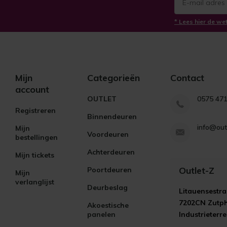
* Lees hier de we
Mijn
Categorieën
Contact
account
OUTLET
0575 47
Registreren
Binnendeuren
info@out
Mijn
Voordeuren
bestellingen
Achterdeuren
Mijn tickets
Outlet-Z
Poortdeuren
Mijn
verlanglijst
Deurbeslag
Litauensestra
7202CN Zutp
Akoestische
panelen
Industrieterr