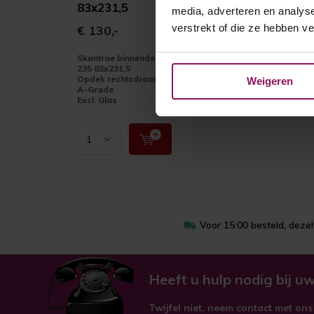
83x231,5
media, adverteren en analys
verstrekt of die ze hebben v
€ 130,-
Skantrae binnendeur SKS
235 83x231,5
Opdek rechtsdraaiend
Weigeren
A-Grade
Excl. Glas
Voor 15:00 besteld, deze
Heeft u hulp nodig bij uw
Twijfel niet, neem contact met ons