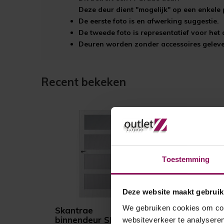
Deze deur dient "mogelijk" op een enkele 
De eerste foto is en afwerking suggestie.
De tweede foto is representatief voor he
Deuren worden zonder accessoires gelever
Recent bekeken
Toestemming
Deze website maakt gebruik
We gebruiken cookies om cont
Skantrae
binnendeur SKS 235
websiteverkeer te analyseren