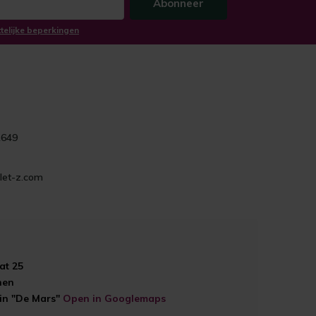
Abonneer
ttelijke beperkingen
1649
let-z.com
at 25
hen
ein "De Mars"
Open in Googlemaps