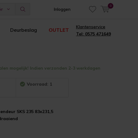
0
ën
Inloggen
Klantenservice
Deurbeslag
OUTLET
Tel: 0575 471649
alen mogelijk! Indien verzonden 2-3 werkdagen
:
Voorraad: 1
nendeur SKS 235 83x231,5
draaiend