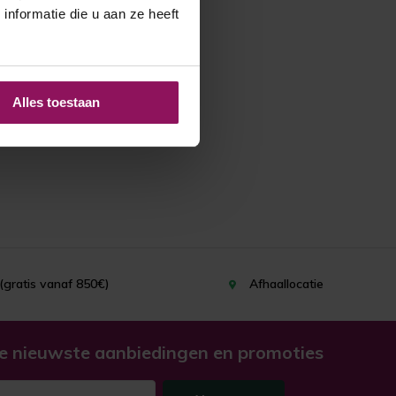
nformatie die u aan ze heeft
Alles toestaan
(gratis vanaf 850€)
Afhaallocatie
e nieuwste aanbiedingen en promoties