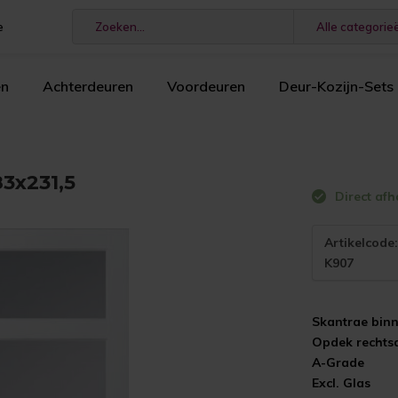
e
Alle categorie
en
Achterdeuren
Voordeuren
Deur-Kozijn-Sets
3x231,5
Direct afh
Artikelcode
K907
Skantrae bin
Opdek rechts
A-Grade
Excl. Glas