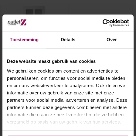
Toestemming
Details
Over
Deze website maakt gebruik van cookies
Skantrae binnendeur SKS
1240 88x201,5
We gebruiken cookies om content en advertenties te
personaliseren, om functies voor social media te bieden
en om ons websiteverkeer te analyseren. Ook delen we
Skantrae binnendeur SKS 1240
88x201,5
informatie over uw gebruik van onze site met onze
Opdek rechtsdraaiend
partners voor social media, adverteren en analyse. Deze
A-Grade
Excl. Glas
partners kunnen deze gegevens combineren met andere
€ 140,-
informatie die u aan ze heeft verstrekt of die ze hebben
verzameld op basis van uw gebruik van hun services.