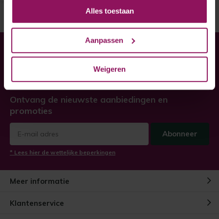
Alles toestaan
Aanpassen
Heeft u hulp nodig bij uw
bestelling?
Weigeren
Twijfel niet, neem contact met ons op!
Ontvang de nieuwste aanbiedingen en
promoties
Abonneer
* Lees hier de wettelijke beperkingen
Meer informatie
Klantenservice