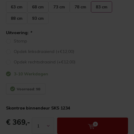
63 cm
68 cm
73 cm
78 cm
83 cm
88 cm
93 cm
Uitvoering:
*
Stomp
Opdek linksdraaiend (+€12,00)
Opdek rechtsdraaind (+€12,00)
3-10 Werkdagen
Voorraad: 98
Skantrae binnendeur SKS 1234
€ 369,-