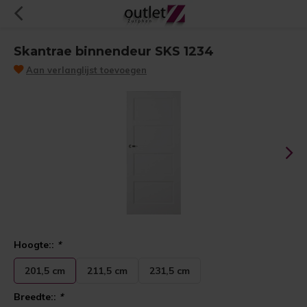
Skantrae binnendeur SKS 1234
Aan verlanglijst toevoegen
Hoogte::
*
201,5 cm
211,5 cm
231,5 cm
Breedte::
*