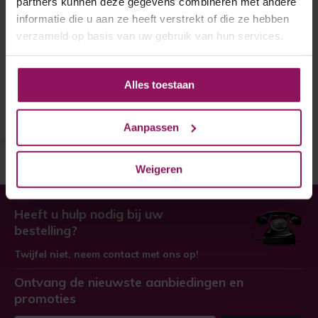
partners kunnen deze gegevens combineren met andere
Skantrae binnendeur SKS
informatie die u aan ze heeft verstrekt of die ze hebben
1234
verzameld op basis van uw gebruik van hun services.
Skantrae binnendeur SKS 1234
€ 369,-
Alles toestaan
Aanpassen
Weigeren
Heeft u hulp nodig bij uw
bestelling?
Twijfel niet, neem contact met ons op!
Ontvang de nieuwste aanbiedingen en
promoties