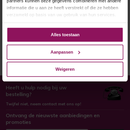
partners kunnen deze gegevens combineren met andere
Skantrae binnendeur SKS
informatie die u aan ze heeft verstrekt of die ze hebben
1227
verzameld op basis van uw gebruik van hun services.
Skantrae binnendeur SKS 1227
€ 341,-
Alles toestaan
Aanpassen
Weigeren
Heeft u hulp nodig bij uw
bestelling?
Twijfel niet, neem contact met ons op!
Ontvang de nieuwste aanbiedingen en
promoties