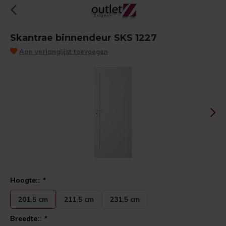
Skantrae binnendeur SKS 1227
Aan verlanglijst toevoegen
Hoogte::
*
201,5 cm
211,5 cm
231,5 cm
Breedte::
*