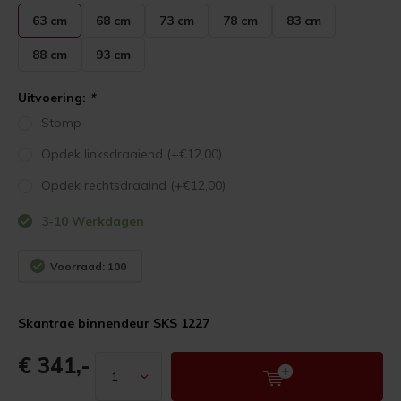
63 cm
68 cm
73 cm
78 cm
83 cm
88 cm
93 cm
Uitvoering:
*
Stomp
Opdek linksdraaiend (+€12,00)
Opdek rechtsdraaind (+€12,00)
3-10 Werkdagen
Voorraad: 100
Skantrae binnendeur SKS 1227
€ 341,-