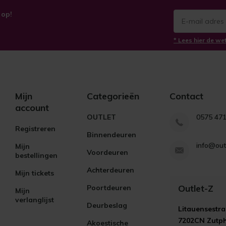
 op!
* Lees hier de we
Mijn
Categorieën
Contact
account
OUTLET
0575 47
Registreren
Binnendeuren
info@out
Mijn
Voordeuren
bestellingen
Achterdeuren
Mijn tickets
Outlet-Z
Poortdeuren
Mijn
verlanglijst
Deurbeslag
Litauensestra
7202CN Zutp
Akoestische