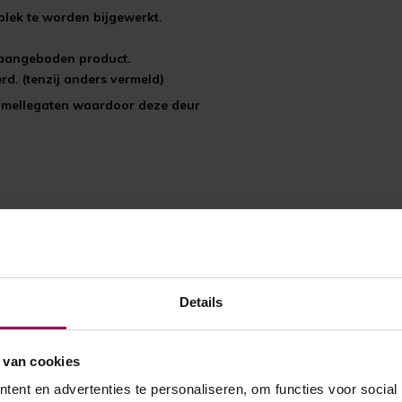
plek te worden bijgewerkt.
t aangeboden product.
d. (tenzij anders vermeld)
aumellegaten waardoor deze deur
Details
 van cookies
ent en advertenties te personaliseren, om functies voor social