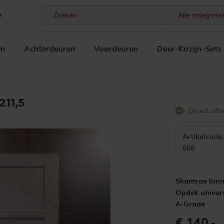
e
Alle categorie
en
Achterdeuren
Voordeuren
Deur-Kozijn-Sets
11,5
Direct afh
Artikelcode
558
Skantrae bin
Opdek univer
A-Grade
€ 140,-