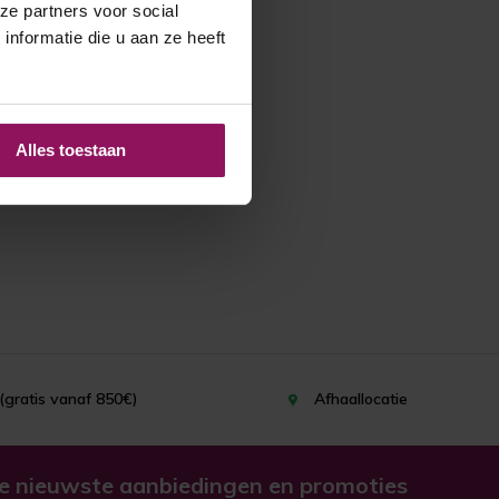
ze partners voor social
nformatie die u aan ze heeft
Alles toestaan
(gratis vanaf 850€)
Afhaallocatie
e nieuwste aanbiedingen en promoties