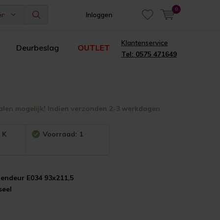
0
ën
Inloggen
Klantenservice
Deurbeslag
OUTLET
Tel: 0575 471649
alen mogelijk! Indien verzonden 2-3 werkdagen
:
K
Voorraad: 1
nendeur E034 93x211,5
seel