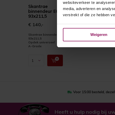
websiteverkeer te analyseren
Skantrae
media, adverteren en analys
binnendeur E034
verstrekt of die ze hebben v
93x211,5
€ 140,-
Weigeren
Skantrae binnendeur E034
93x211,5
Opdek universeel
A-Grade
Voor 15:00 besteld, deze
Heeft u hulp nodig bij uw