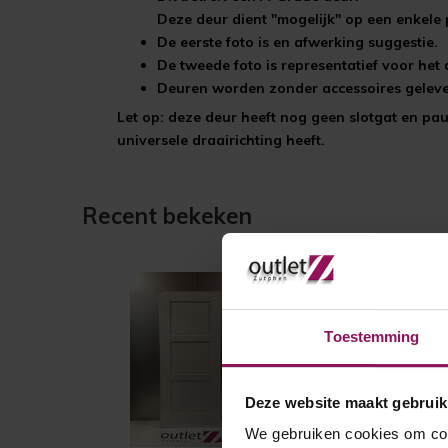
Deze deur dient "mogelijk" op een enkele 
De eerste foto is en afwerking suggestie.
De tweede foto is representatief voor he
Deuren worden zonder accessoires gelever
Let op: deze deur heeft nog geen slotgat en p
universele draairichting heeft.
Recent bekeken
Toestemming
Deze website maakt gebruik
We gebruiken cookies om cont