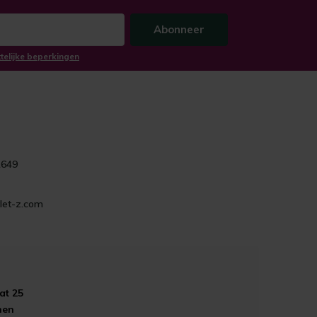
Abonneer
ttelijke beperkingen
1649
let-z.com
at 25
hen