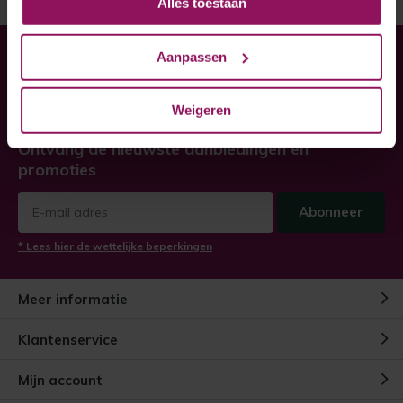
Alles toestaan
Aanpassen
Heeft u hulp nodig bij uw
bestelling?
Weigeren
Twijfel niet, neem contact met ons op!
Ontvang de nieuwste aanbiedingen en
promoties
Abonneer
* Lees hier de wettelijke beperkingen
Meer informatie
Klantenservice
Mijn account