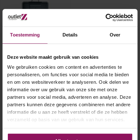
Toestemming
Details
Over
Deze website maakt gebruik van cookies
El Fuego Dayton 4.1 Zilver
Gas barbecue
We gebruiken cookies om content en advertenties te
personaliseren, om functies voor social media te bieden
Deze gasbarbecue is
en om ons websiteverkeer te analyseren. Ook delen we
vervaardigd volgens hoge
informatie over uw gebruik van onze site met onze
kwaliteitsnormen en voldoet
aan alle geldende...
partners voor social media, adverteren en analyse. Deze
€ 229,95
partners kunnen deze gegevens combineren met andere
informatie die u aan ze heeft verstrekt of die ze hebben
verzameld op basis van uw gebruik van hun services.