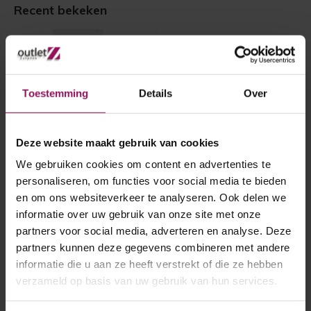
Recent bekeken
Toestemming
Details
Over
Deze website maakt gebruik van cookies
Cando binnendeur
We gebruiken cookies om content en advertenties te
Maastricht 78x201,5
personaliseren, om functies voor social media te bieden
en om ons websiteverkeer te analyseren. Ook delen we
Cando binnendeur Maastricht
informatie over uw gebruik van onze site met onze
78x201,5
partners voor social media, adverteren en analyse. Deze
Opdek rechtsdraaiend
A-Grade
partners kunnen deze gegevens combineren met andere
€ 140,-
informatie die u aan ze heeft verstrekt of die ze hebben
verzameld op basis van uw gebruik van hun services.