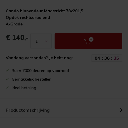
Cando binnendeur Maastricht 78x201,5
Opdek rechtsdraaiend
A-Grade
€ 140,-
0
4
:
3
6
:
3
5
Vandaag verzonden? Je hebt nog:
Ruim 7000 deuren op voorraad
Gemakkelijk bestellen
Ideal betaling
Productomschrijving