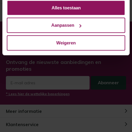
Alles toestaan
Aanpassen
Heeft u hulp nodig bij uw
bestelling?
Weigeren
Twijfel niet, neem contact met ons op!
Ontvang de nieuwste aanbiedingen en
promoties
Abonneer
* Lees hier de wettelijke beperkingen
Meer informatie
Klantenservice