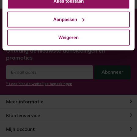
Alles toestaan
Aanpassen
Heeft u hulp nodig bij uw
bestelling?
Weigeren
Twijfel niet, neem contact met ons op!
Ontvang de nieuwste aanbiedingen en
promoties
Abonneer
* Lees hier de wettelijke beperkingen
Meer informatie
Klantenservice
Mijn account