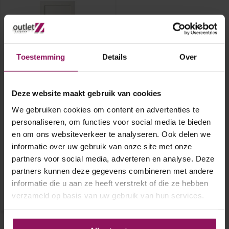
Toestemming
Details
Over
Deze website maakt gebruik van cookies
Austria binnendeur
Svenska Eivar 93x231,5
We gebruiken cookies om content en advertenties te
personaliseren, om functies voor social media te bieden
Austria binnendeur Svenska
en om ons websiteverkeer te analyseren. Ook delen we
Eivar 93x231,5
informatie over uw gebruik van onze site met onze
Stomp
B-Grade
partners voor social media, adverteren en analyse. Deze
€ 120,-
partners kunnen deze gegevens combineren met andere
informatie die u aan ze heeft verstrekt of die ze hebben
verzameld op basis van uw gebruik van hun services.